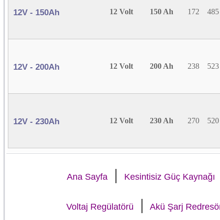
12 Volt
150 Ah
172
485
12V - 150Ah
12 Volt
200 Ah
238
523
12V - 200Ah
12 Volt
230 Ah
270
520
12V - 230Ah
|
Ana Sayfa
Kesintisiz Güç Kaynağı
|
Voltaj Regülatörü
Akü Şarj Redresö