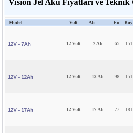
Vision Jel Akü Fiyatları ve Teknik 
Model
Volt
Ah
En
Boy
12 Volt
7 Ah
65
151
12V - 7Ah
12 Volt
12 Ah
98
151
12V - 12Ah
12 Volt
17 Ah
77
181
12V - 17Ah