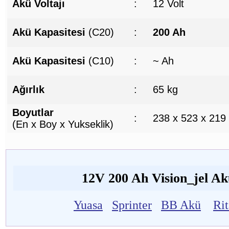
Akü Voltajı
:
12 Volt
Akü Kapasitesi
(C20)
:
200 Ah
Akü Kapasitesi
(C10)
:
~ Ah
Ağırlık
:
65 kg
Boyutlar
:
238 x 523 x 219
(En x Boy x Yukseklik)
12V 200 Ah Vision_jel Akü
Yuasa
Sprinter
BB Akü
Ri