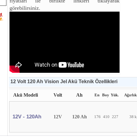
fiyatları ile birlikte linkleri tıklayarak
görebilirsiniz.
12 Volt 120 Ah Vision Jel Akü Teknik Özellikleri
Akü Modeli
Volt
Ah
En
Boy
Yük.
Ağırlık
12V - 120Ah
12V
120 Ah
176
410
227
38 k