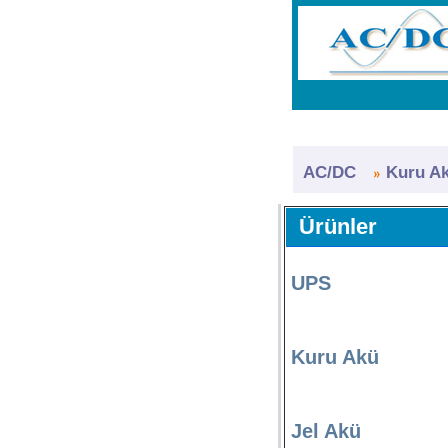
AC/DC
Kuru A
Ürünler
UPS
Kuru Akü
Jel Akü