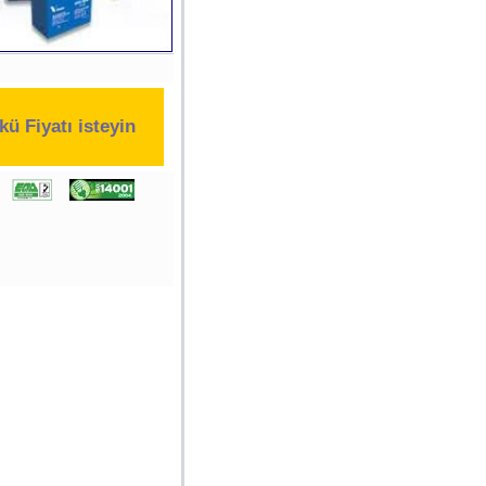
kü Fiyatı isteyin