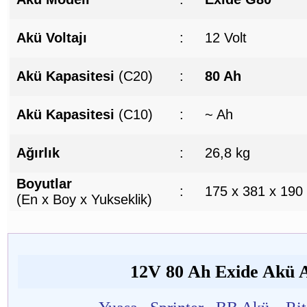
Akü Voltajı
:
12 Volt
Akü Kapasitesi
(C20)
:
80 Ah
Akü Kapasitesi
(C10)
:
~ Ah
Ağırlık
:
26,8 kg
Boyutlar
:
175 x 381 x 190
(En x Boy x Yukseklik)
12V 80 Ah Exide Akü Al