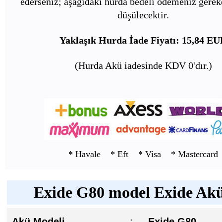
ederseniz; aşağıdaki hurda bedeli ödemeniz gerek
düşülecektir.
Yaklaşık Hurda İade Fiyatı: 15,84 E
(Hurda Akü iadesinde KDV 0'dır.)
* Havale * Eft * Visa * Mastercard
Exide G80 model Exide Akü 
Akü Modeli
:
Exide G80