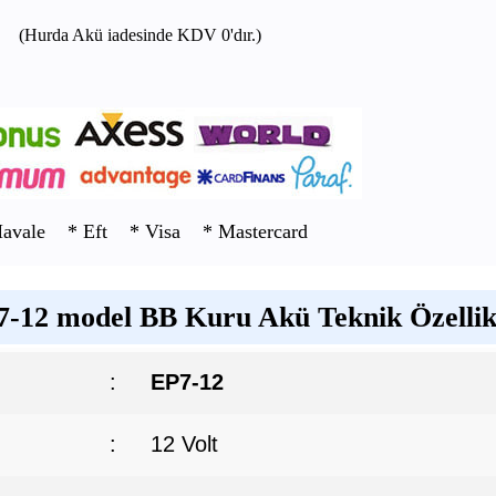
(Hurda Akü iadesinde KDV 0'dır.)
Havale * Eft * Visa * Mastercard
-12 model BB Kuru Akü Teknik Özellik
:
EP7-12
:
12 Volt