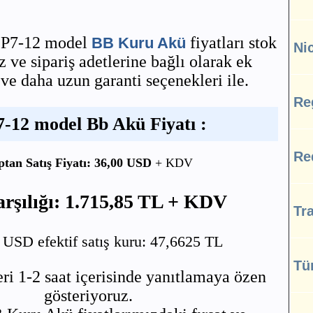
EP7-12 model
fiyatları stok
BB Kuru Akü
Ni
ve sipariş adetlerine bağlı olarak ek
 ve daha uzun garanti seçenekleri ile.
Re
-12 model Bb Akü Fiyatı :
Re
ptan Satış Fiyatı: 36,00 USD
+ KDV
rşılığı: 1.715,85 TL + KDV
Tra
SD efektif satış kuru: 47,6625 TL
Tü
ri 1-2 saat içerisinde yanıtlamaya özen
gösteriyoruz.