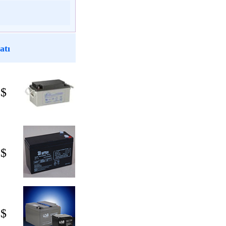
atı
 $
 $
 $