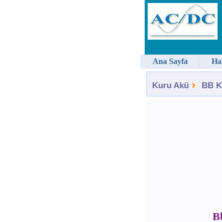
Ana Sayfa
Ha
Kuru Akü
BB K
B