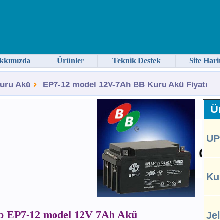
kkımızda
Ürünler
Teknik Destek
Site Hari
uru Akü
EP7-12 model 12V-7Ah BB Kuru Akü Fiyatı
Ür
UP
Ku
b EP7-12 model 12V 7Ah Akü
Je