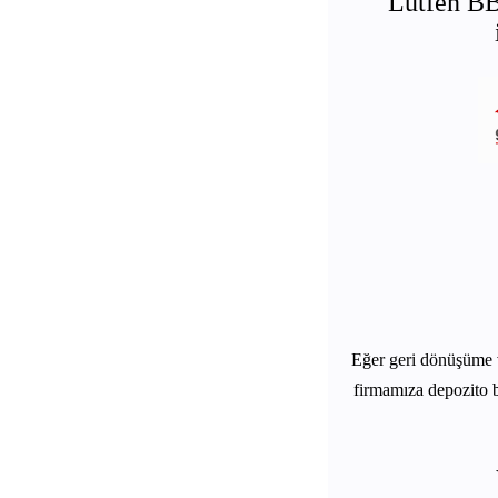
Lütfen BB
Eğer geri dönüşüme 
firmamıza depozito b