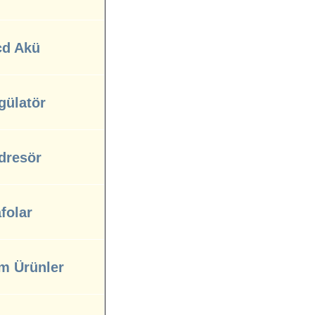
cd Akü
gülatör
dresör
folar
m Ürünler