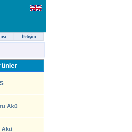
tası
İletişim
ünler
S
ru Akü
l Akü