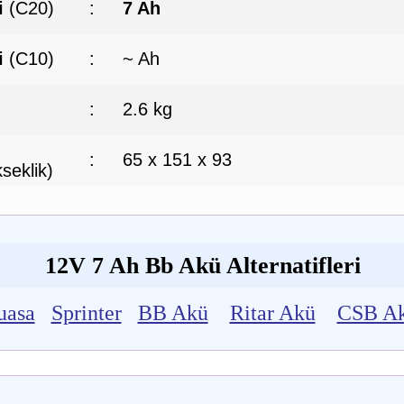
i
(C20)
:
7 Ah
i
(C10)
:
~ Ah
:
2.6 kg
:
65 x 151 x 93
seklik)
12V 7 Ah Bb Akü Alternatifleri
uasa
Sprinter
BB Akü
Ritar Akü
CSB A