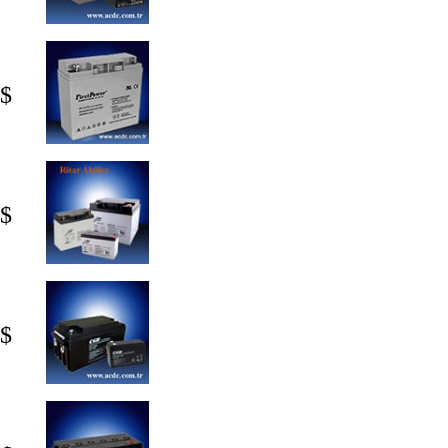
 $
 $
 $