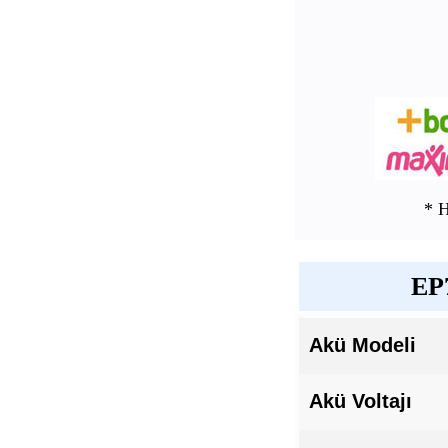
* 
EP7
Akü Modeli
Akü Voltajı