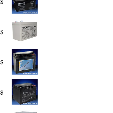
 $
 $
 $
 $