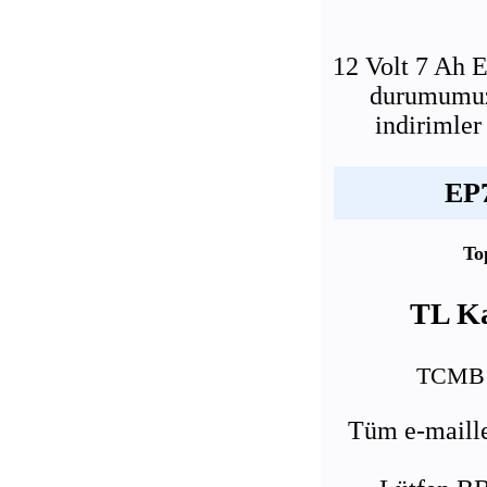
12 Volt 7 Ah 
durumumuz 
indirimler
EP7
To
TL Ka
TCMB U
Tüm e-maille