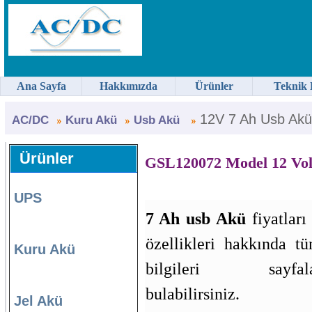
Ana Sayfa
Hakkımızda
Ürünler
Teknik 
12V 7 Ah Usb Akü
AC/DC
Kuru Akü
Usb Akü
Ürünler
GSL120072 Model 12 Vol
UPS
7 Ah usb Akü
fiyatları
özellikleri hakkında tü
Kuru Akü
bilgileri sayfala
bulabilirsiniz.
Jel Akü