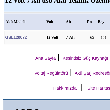
12 Volt 7 Ah usb Akü Teknik Özellik
Akü Modeli
Volt
Ah
En
Boy
7 Ah
GSL120072
12 Volt
65
151
|
Ana Sayfa
Kesintisiz Güç Kaynağı
|
Voltaj Regülatörü
Akü Şarj Redresö
|
Hakkımızda
Site Haritas