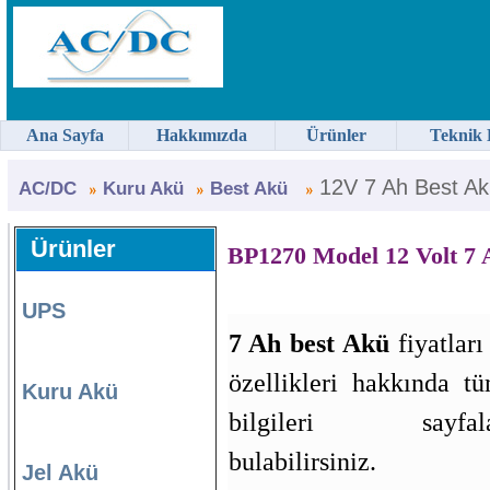
Ana Sayfa
Hakkımızda
Ürünler
Teknik 
12V 7 Ah Best Ak
AC/DC
Kuru Akü
Best Akü
Ürünler
BP1270 Model 12 Volt 7
UPS
7 Ah best Akü
fiyatları
özellikleri hakkında tü
Kuru Akü
bilgileri sayfala
bulabilirsiniz.
Jel Akü