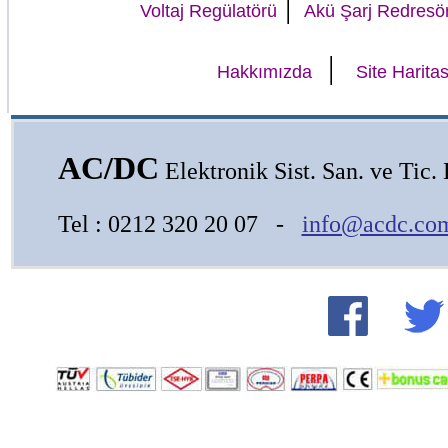
|
Voltaj Regülatörü
Akü Şarj Redresö
|
Hakkımızda
Site Haritas
AC/DC
Elektronik Sist. San. ve Tic. L
Tel : 0212 320 20 07 -
info@acdc.com