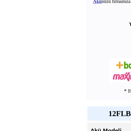
Akü
nüzü firmamıza 
Y
* 
12FLB8
Akü Modeli