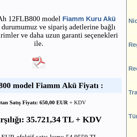
 Ah 12FLB800 model
Fiamm Kuru Akü
Ni
ok durumumuz ve sipariş adetlerine bağlı
irimler ve daha uzun garanti seçenekleri
ile.
Re
Re
00 model Fiamm Akü Fiyatı :
Tra
tan Satış Fiyatı: 650,00 EUR
+ KDV
Tü
şılığı: 35.721,34 TL + KDV
UR efektif satış kuru: 54,9559 TL