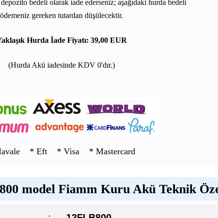
depozito bedeli olarak iade ederseniz; aşağıdaki hurda bedeli
ödemeniz gereken tutardan düşülecektir.
aklaşık Hurda İade Fiyatı: 39,00 EUR
(Hurda Akü iadesinde KDV 0'dır.)
Havale * Eft * Visa * Mastercard
00 model Fiamm Kuru Akü Teknik Özel
:
12FLB800