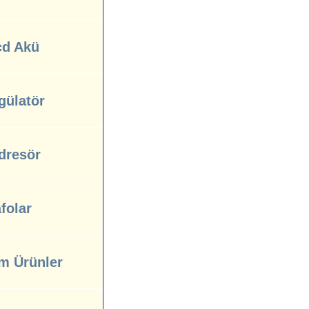
cd Akü
gülatör
dresör
folar
m Ürünler