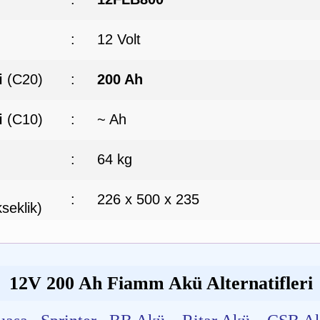
:
12 Volt
i
(C20)
:
200 Ah
i
(C10)
:
~ Ah
:
64 kg
:
226 x 500 x 235
seklik)
12V 200 Ah Fiamm Akü Alternatifleri