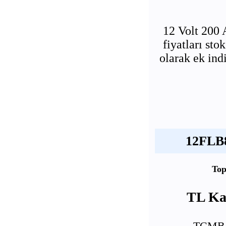
12 Volt 200
fiyatları st
olarak ek ind
12FLB8
Top
TL Kar
TCMB E