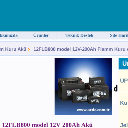
kkımızda
Ürünler
Teknik Destek
Site Hari
m Kuru Akü
12FLB800 model 12V-200Ah Fiamm Kuru A
Ür
UP
Ku
 12FLB800 model 12V 200Ah Akü
Je