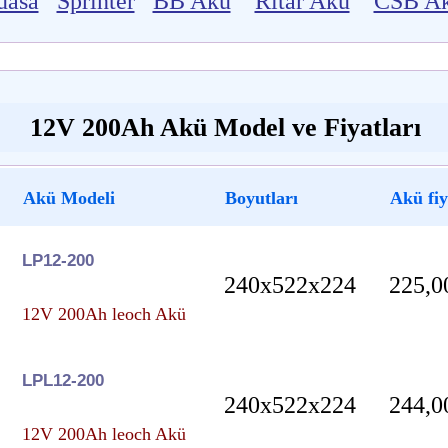
uasa
Sprinter
BB Akü
Ritar Akü
CSB A
12V 200Ah Akü Model ve Fiyatları
Akü Modeli
Boyutları
Akü fiy
LP12-200
240x522x224
225,0
12V 200Ah leoch Akü
LPL12-200
240x522x224
244,0
12V 200Ah leoch Akü