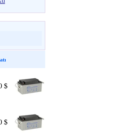
kü
atı
0 $
0 $