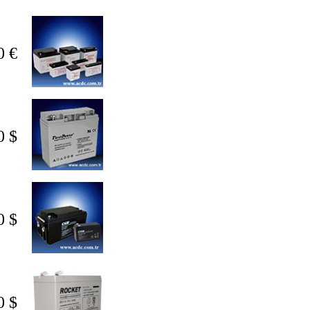
0 €
0 $
0 $
0 $