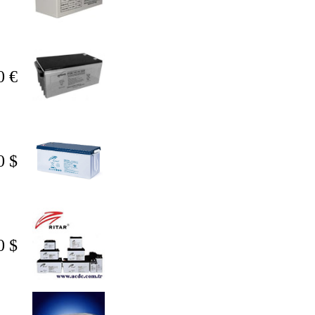
0 €
0 $
0 $