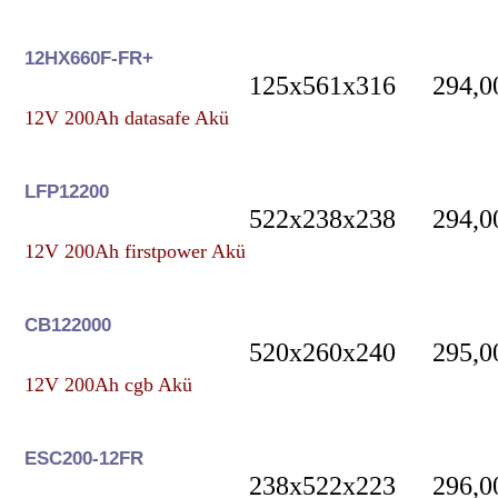
12HX660F-FR+
125x561x316
294,0
12V 200Ah datasafe Akü
LFP12200
522x238x238
294,0
12V 200Ah firstpower Akü
CB122000
520x260x240
295,0
12V 200Ah cgb Akü
ESC200-12FR
238x522x223
296,0