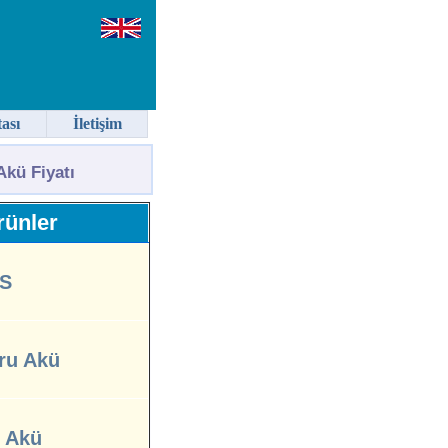
tası
İletişim
kü Fiyatı
ünler
S
ru Akü
l Akü