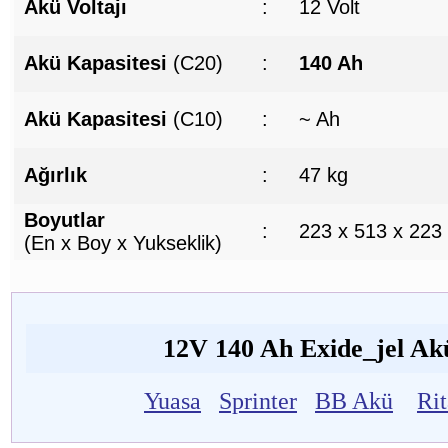
Akü Voltajı
:
12 Volt
Akü Kapasitesi
(C20)
:
140 Ah
Akü Kapasitesi
(C10)
:
~ Ah
Ağırlık
:
47 kg
Boyutlar
:
223 x 513 x 223
(En x Boy x Yukseklik)
12V 140 Ah Exide_jel Akü
Yuasa
Sprinter
BB Akü
Ri