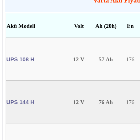
Varta Akü Fiyat
Akü Modeli
Volt
Ah
(20h)
En
UPS 108 H
12 V
57 Ah
176
UPS 144 H
12 V
76 Ah
176