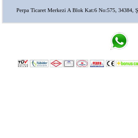
Perpa Ticaret Merkezi A Blok Kat:6 No:575, 34384, Şiş