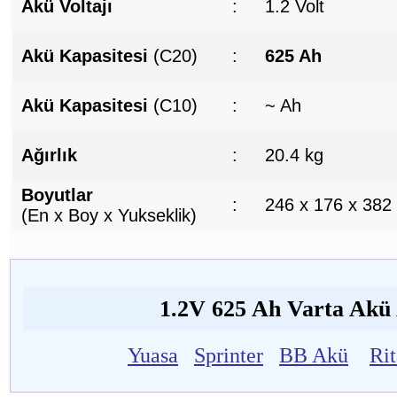
Akü Voltajı
:
1.2 Volt
Akü Kapasitesi
(C20)
:
625 Ah
Akü Kapasitesi
(C10)
:
~ Ah
Ağırlık
:
20.4 kg
Boyutlar
:
246 x 176 x 382
(En x Boy x Yukseklik)
1.2V 625 Ah Varta Akü A
Yuasa
Sprinter
BB Akü
Ri