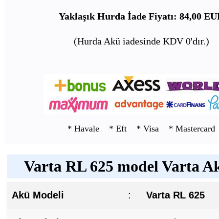
Yaklaşık Hurda İade Fiyatı: 84,00 E
(Hurda Akü iadesinde KDV 0'dır.)
* Havale * Eft * Visa * Mastercard
Varta RL 625 model Varta Ak
Akü Modeli
:
Varta RL 625