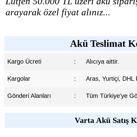
Lütfen 50.000 TL üzeri akü sipariş
arayarak özel fiyat alınız...
Akü Teslimat Ko
Kargo Ücreti
:
Alıcıya aittir.
Kargolar
:
Aras, Yurtiçi, DHL
Gönderi Alanları
:
Tüm Türkiye'ye Gön
Varta Akü Satış K