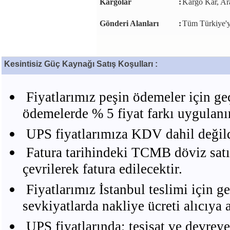
Kargolar
:
Kargo Kar, Ara
Gönderi Alanları
:
Tüm Türkiye'y
Kesintisiz Güç Kaynağı Satış Koşulları :
Fiyatlarımız peşin ödemeler için geç
ödemelerde % 5 fiyat farkı uygulanır
UPS fiyatlarımıza KDV dahil değild
Fatura tarihindeki TCMB döviz satı
çevrilerek fatura edilecektir.
Fiyatlarımız İstanbul teslimi için ge
sevkiyatlarda nakliye ücreti alıcıya ai
UPS fiyatlarında; tesisat ve devreye