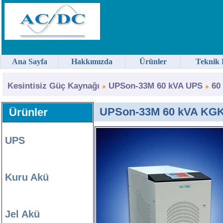
Ana Sayfa
Hakkımızda
Ürünler
Teknik 
Kesintisiz Güç Kaynağı
UPSon-33M 60 kVA UPS
60
UPSon-33M 60 kVA KG
Ürünler
UPS
Kuru Akü
Jel Akü