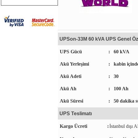
UPSon-33M 60 kVA UPS Genel Özel
UPS Gücü
:
60 kVA
Akü Yerleşimi
:
kabin içind
Akü Adeti
:
30
Akü Ah
:
100 Ah
Akü Süresi
:
50 dakika s
UPS Teslimatı
Kargo Ücreti
:
İstanbul dışı A