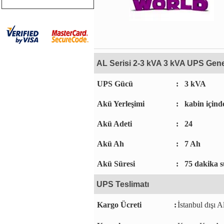
AL Serisi 2-3 kVA 3 kVA UPS Genel
UPS Gücü
:
3 kVA
Akü Yerleşimi
:
kabin içind
Akü Adeti
:
24
Akü Ah
:
7 Ah
Akü Süresi
:
75 dakika s
UPS Teslimatı
Kargo Ücreti
:
İstanbul dışı A