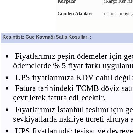
Kargolar
:
Kargo Kar, Ara
Gönderi Alanları
:
Tüm Türkiye'y
Kesintisiz Güç Kaynağı Satış Koşulları :
Fiyatlarımız peşin ödemeler için geç
ödemelerde % 5 fiyat farkı uygulanır
UPS fiyatlarımıza KDV dahil değild
Fatura tarihindeki TCMB döviz satı
çevrilerek fatura edilecektir.
Fiyatlarımız İstanbul teslimi için ge
sevkiyatlarda nakliye ücreti alıcıya ai
UPS fiyatlarında; tesisat ve devreye