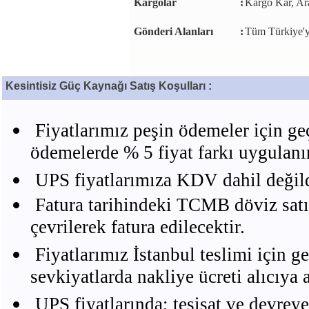
Kargolar
:
Kargo Kar, Ara
Gönderi Alanları
:
Tüm Türkiye'y
Kesintisiz Güç Kaynağı Satış Koşulları :
Fiyatlarımız peşin ödemeler için geç
ödemelerde % 5 fiyat farkı uygulanır
UPS fiyatlarımıza KDV dahil değild
Fatura tarihindeki TCMB döviz satı
çevrilerek fatura edilecektir.
Fiyatlarımız İstanbul teslimi için ge
sevkiyatlarda nakliye ücreti alıcıya ai
UPS fiyatlarında; tesisat ve devreye