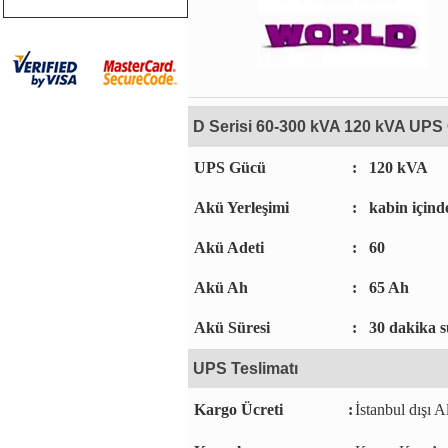
D Serisi 60-300 kVA 120 kVA UPS G
UPS Gücü
:
120 kVA
Akü Yerleşimi
:
kabin içind
Akü Adeti
:
60
Akü Ah
:
65 Ah
Akü Süresi
:
30 dakika s
UPS Teslimatı
Kargo Ücreti
:
İstanbul dışı A