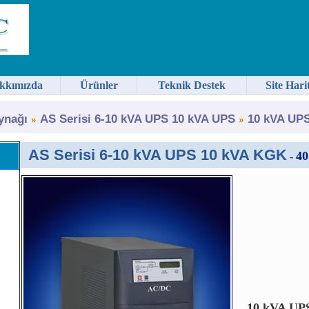
kkımızda
Ürünler
Teknik Destek
Site Hari
ynağı
AS Serisi 6-10 kVA UPS 10 kVA UPS
10 kVA UPS
AS Serisi 6-10 kVA UPS 10 kVA KGK
40
-
10 kVA UPS