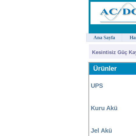
Ana Sayfa
Ha
Kesintisiz Güç Ka
Ürünler
UPS
Kuru Akü
Jel Akü