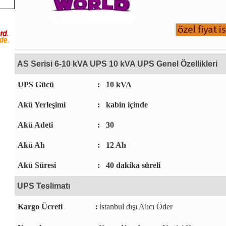
AS Serisi 6-10 kVA UPS 10 kVA UPS Genel Özellikleri
UPS Gücü
:
10 kVA
Akü Yerleşimi
:
kabin içinde
Akü Adeti
:
30
Akü Ah
:
12 Ah
Akü Süresi
:
40 dakika süreli
UPS Teslimatı
Kargo Ücreti
:
İstanbul dışı Alıcı Öder