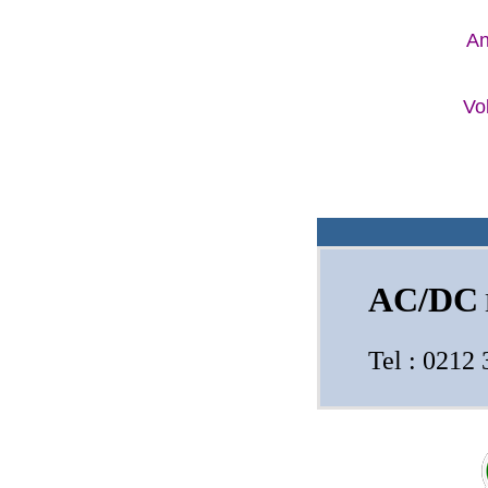
An
Vo
AC/DC
Tel : 021