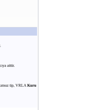
.
ıya aittir.
akımsız tip, VRLA
Kuru