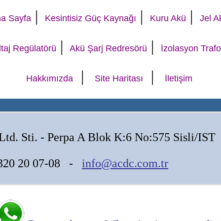
|
|
|
a Sayfa
Kesintisiz Güç Kaynağı
Kuru Akü
Jel A
|
|
ltaj Regülatörü
Akü Şarj Redresörü
İzolasyon Traf
|
|
Hakkımızda
Site Haritası
İletişim
Ltd. Sti. - Perpa A Blok K:6 No:575 Sisli/IST
2 320 20 07-08 -
info@acdc.com.tr