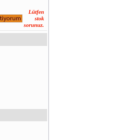
Lütfen
stok
sorunuz.