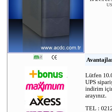
US
Avantajla
Lütfen 10.
UPS sipari
indirim iç
arayınız.
TEL : 0212