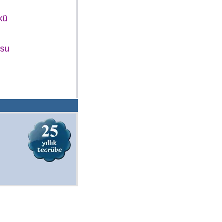
kü
osu