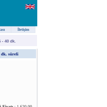
tası
İletişim
 - 40 dk.
 dk. süreli
 Fiyatı
: 1.620,00