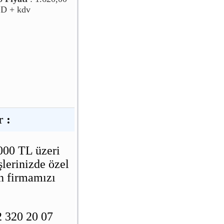
D + kdv
r :
000 TL üzeri
şlerinizde özel
in firmamızı
 320 20 07