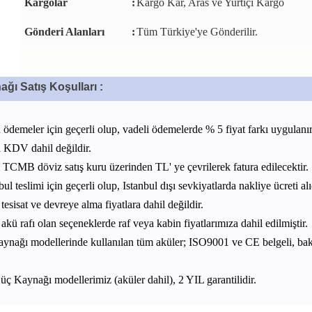
Kargolar
:
Kargo Kar, Aras ve Yurtiçi Kargo
Gönderi Alanları
:
Tüm Türkiye'ye Gönderilir.
ğı Satış Koşulları :
 ödemeler için geçerli olup, vadeli ödemelerde % 5 fiyat farkı uygulanır
 KDV dahil değildir.
 TCMB döviz satış kuru üzerinden TL' ye çevrilerek fatura edilecektir.
ul teslimi için geçerli olup, Istanbul dışı sevkiyatlarda nakliye ücreti alıc
tesisat ve devreye alma fiyatlara dahil değildir.
ü rafı olan seçeneklerde raf veya kabin fiyatlarımıza dahil edilmiştir.
ynağı modellerinde kullanılan tüm aküler; ISO9001 ve CE belgeli, b
ç Kaynağı modellerimiz (aküler dahil), 2 YIL garantilidir.