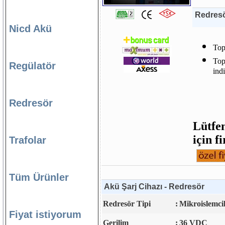
Redresö
Nicd Akü
Top
Top
Regülatör
ind
Redresör
Lütfen
için f
Trafolar
Tüm Ürünler
Akü Şarj Cihazı - Redresör
Redresör Tipi
:
Mikroislemcil
Fiyat istiyorum
Gerilim
:
36 VDC