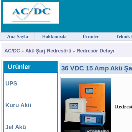
Ana Sayfa
Hakkımızda
Ürünler
Teknik 
AC/DC
Akü Şarj Redresörü
Redresör Detayı
Ürünler
36 VDC 15 Amp Akü Şar
UPS
Kuru Akü
Redresö
Jel Akü