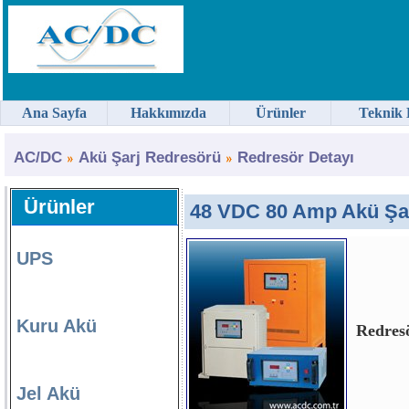
Ana Sayfa
Hakkımızda
Ürünler
Teknik 
AC/DC
Akü Şarj Redresörü
Redresör Detayı
Ürünler
48 VDC 80 Amp Akü Şar
UPS
Kuru Akü
Redresö
Jel Akü