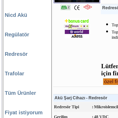
Redresö
Nicd Akü
Top
Top
Regülatör
ind
Redresör
Lütfen
için f
Trafolar
Tüm Ürünler
Akü Şarj Cihazı - Redresör
Redresör Tipi
:
Mikroislemcil
Fiyat istiyorum
Gerilim
:
48 VDC