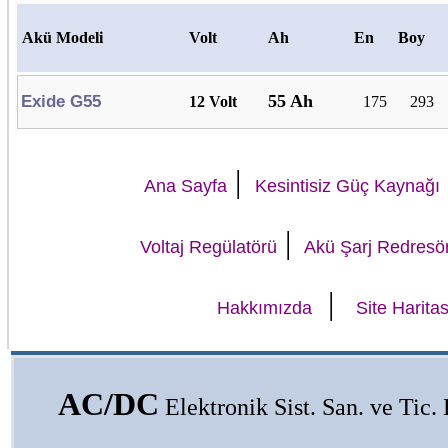
Akü Modeli
Volt
Ah
En
Boy
55 Ah
Exide G55
12 Volt
175
293
|
Ana Sayfa
Kesintisiz Güç Kaynağı
|
Voltaj Regülatörü
Akü Şarj Redresö
|
Hakkımızda
Site Haritas
AC/DC
Elektronik Sist. San. ve Tic. L