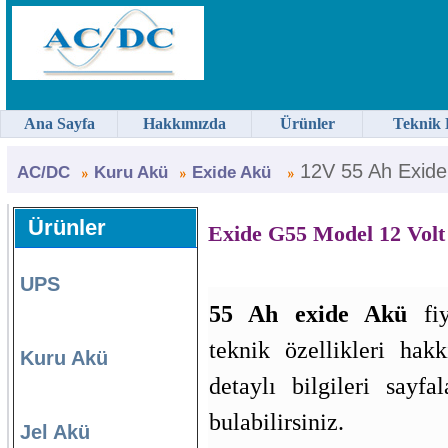
Ana Sayfa
Hakkımızda
Ürünler
Teknik 
12V 55 Ah Exide
AC/DC
Kuru Akü
Exide Akü
Ürünler
Exide G55 Model 12 Volt
UPS
55 Ah exide Akü
fiy
teknik özellikleri hak
Kuru Akü
detaylı bilgileri sayfa
bulabilirsiniz.
Jel Akü