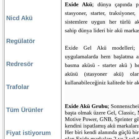
Exide Akü
; dünya çapında pr
stasyoner, starter, traksiyoner,
Nicd Akü
sistemlere uygun her türlü a
sahip dünya lideri bir akü markas
Regülatör
Exide Gel Akü modelleri; 
uygulamalarda hem başlatma a
Redresör
basma aküsü - starter akü ) h
aküsü (stasyoner akü) ola
kullanabileceğiniz kalitede bir a
Trafolar
Exide Akü Grubu
; Sonnenschei
Tüm Ürünler
başta olmak üzere Gel, Classic,
Motive Power, GNB, Sprinter gib
kendini ispatlamış akü markaların
Her biri kendi alanında güçlü bi
Fiyat istiyorum
olan Exide markaları 2 ve 3 yıl g