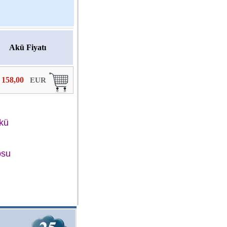
Akü Fiyatı
158,00
EUR
Akü
osu