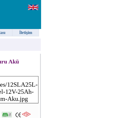
tası
İletişim
uru Akü