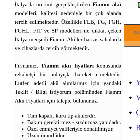
İtalya'da üretimi gerçekleştirilen
Fiamm akü
modelleri, kalitesi nedeniyle bir çok alanda
tercih edilmektedir. Özellikle FLB, FG, FGH,
FGHL, FIT ve SP modelleri ile dikkat çeken
Ak
İtalya menşeili Fiamm Aküler hassas sahalarda
ve cihazlarda tercih görmektedir.
Firmamız,
Fiamm akü fiyatları
konusunda
rekabetçi bir anlayışla hareket etmektedir.
Y
Lütfen adetli akü alımlarınız için yandaki
Teklif / Bilgi istiyorum bölümünden Fiamm
V
Akü Fiyatları için talepte bulununuz.
G
Tam kapalı, kuru tip akülerdir.
Bakım gerektirmez - sızdırmaz yapıdadır.
R
Özel emniyet valfleriyle donatılmıştır.
m
Uzun ömürlüdür.