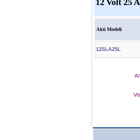
12 Volt 25 
Akü Modeli
12SLA25L
A
Vo