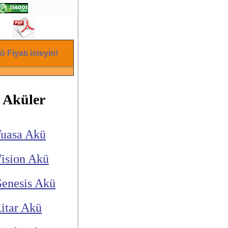
ü Fiyatı isteyin!
Aküler
uasa Akü
ision Akü
enesis Akü
itar Akü