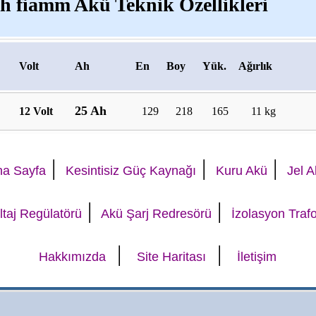
Ah fiamm Akü Teknik Özellikleri
Volt
Ah
En
Boy
Yük.
Ağırlık
25 Ah
12 Volt
129
218
165
11 kg
|
|
|
na Sayfa
Kesintisiz Güç Kaynağı
Kuru Akü
Jel 
|
|
ltaj Regülatörü
Akü Şarj Redresörü
İzolasyon Traf
|
|
Hakkımızda
Site Haritası
İletişim