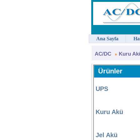
Ana Sayfa
Ha
AC/DC
Kuru Ak
Ürünler
UPS
Kuru Akü
Jel Akü