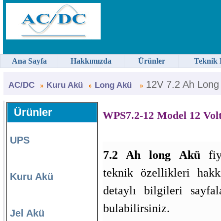
Ana Sayfa
Hakkımızda
Ürünler
Teknik 
12V 7.2 Ah Long
AC/DC
Kuru Akü
Long Akü
Ürünler
WPS7.2-12 Model 12 Vol
UPS
7.2 Ah long Akü
fiy
teknik özellikleri hak
Kuru Akü
detaylı bilgileri sayfa
bulabilirsiniz.
Jel Akü