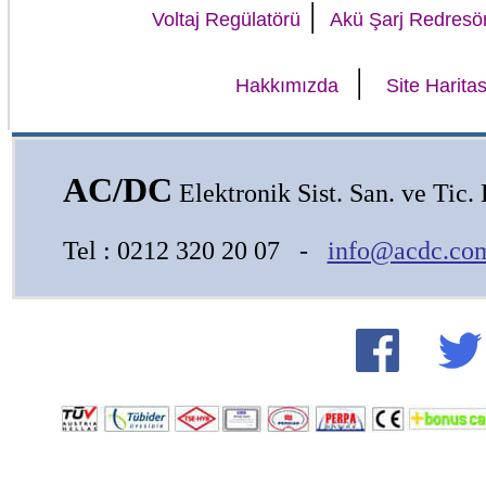
|
Voltaj Regülatörü
Akü Şarj Redresö
|
Hakkımızda
Site Haritas
AC/DC
Elektronik Sist. San. ve Tic. L
Tel : 0212 320 20 07 -
info@acdc.com