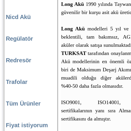
Long Akü
1990 yılında Taywan
güvenilir bir kurşu asit akü üretic
Nicd Akü
Long Akü
modelleri 5 yıl ve
beklentili, tam bakımsız, A
Regülatör
aküler olarak satışa sunulmaktadı
TURKSAT
tarafından onaylanm
Redresör
Akü modellerinin en önemli öze
biri de Maksimum Deşarj Akımı 
muadili olduğu diğer akülerd
Trafolar
%40-50 daha fazla olmasıdır.
ISO9001, ISO14001, 
Tüm Ürünler
sertifikalarının yanı sıra Alm
sertifikasını da almıştır.
Fiyat istiyorum