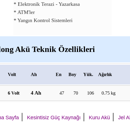
* Elektronik Terazi - Yazarkasa
* ATM'ler
* Yangın Kontrol Sistemleri
 long Akü Teknik Özellikleri
Volt
Ah
En
Boy
Yük.
Ağırlık
4 Ah
6 Volt
47
70
106
0.75 kg
|
|
|
na Sayfa
Kesintisiz Güç Kaynağı
Kuru Akü
Jel 