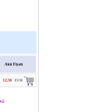
Akü Fiyatı
12,50
EUR
Akü