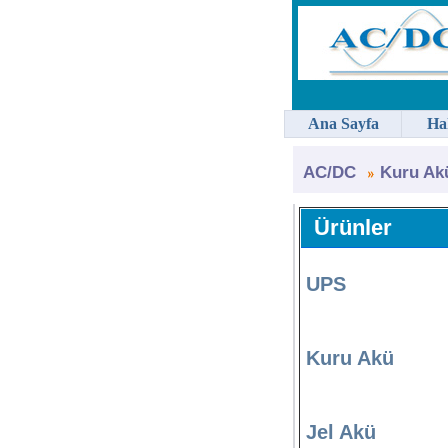
Ana Sayfa
Ha
AC/DC
Kuru Ak
Ürünler
UPS
Kuru Akü
Jel Akü