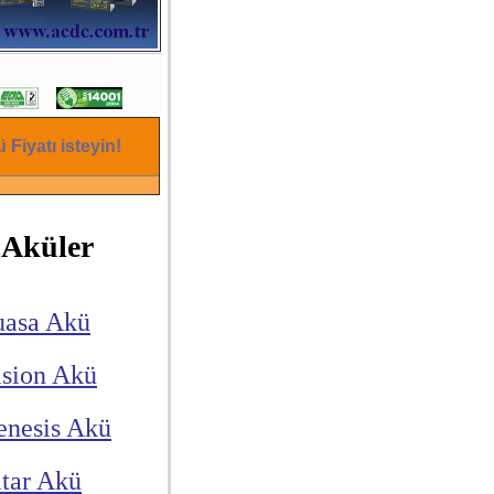
 Fiyatı isteyin!
Aküler
uasa Akü
ision Akü
enesis Akü
itar Akü