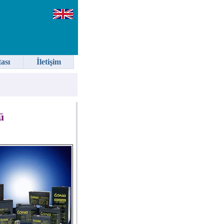
tası
İletişim
ü