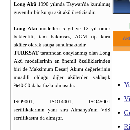
Long Akü
1990 yılında Taywan'da kurulmuş
güvenilir bir kurşu asit akü üreticisidir.
Long Akü
modelleri 5 yıl ve 12 yıl ömür
beklentili, tam bakımsız, AGM tip kuru
Akü
aküler olarak satışa sunulmaktadır.
TURKSAT
tarafından onaylanmış olan Long
Akü modellerinin en önemli özelliklerinden
biri de Maksimum Deşarj Akımı değerlerinin
muadili olduğu diğer akülerden yaklaşık
Y
%40-50 daha fazla olmasıdır.
V
ISO9001, ISO14001, ISO45001
sertifikalarının yanı sıra Almanya'nın VdS
G
sertifikasını da almıştır.
m
R