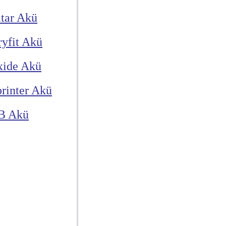
itar Akü
yfit Akü
xide Akü
rinter Akü
B Akü