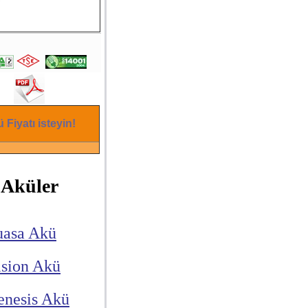
 Fiyatı isteyin!
Aküler
uasa Akü
ision Akü
enesis Akü