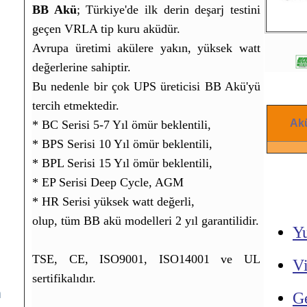
BB Akü
; Türkiye'de ilk derin deşarj testini
geçen VRLA tip kuru aküdür.
Avrupa üretimi akülere yakın, yüksek watt
değerlerine sahiptir.
Bu nedenle bir çok UPS üreticisi BB Akü'yü
tercih etmektedir.
Akü
* BC Serisi 5-7 Yıl ömür beklentili,
* BPS Serisi 10 Yıl ömür beklentili,
* BPL Serisi 15 Yıl ömür beklentili,
* EP Serisi Deep Cycle, AGM
* HR Serisi yüksek watt değerli,
olup, tüm BB akü modelleri 2 yıl garantilidir.
Y
TSE, CE, ISO9001, ISO14001 ve UL
V
sertifikalıdır.
m
G