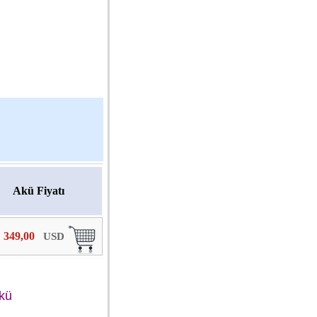
Akü Fiyatı
349,00
USD
Akü