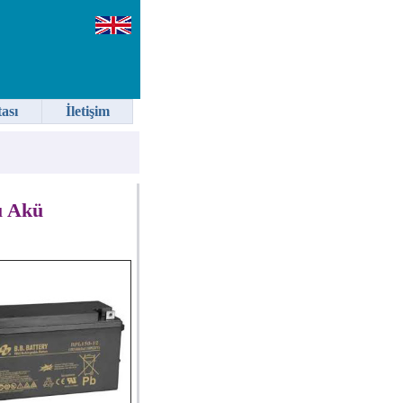
tası
İletişim
u Akü