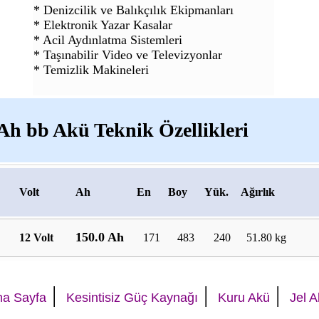
* Denizcilik ve Balıkçılık Ekipmanları
* Elektronik Yazar Kasalar
* Acil Aydınlatma Sistemleri
* Taşınabilir Video ve Televizyonlar
* Temizlik Makineleri
 Ah bb Akü Teknik Özellikleri
Volt
Ah
En
Boy
Yük.
Ağırlık
150.0 Ah
12 Volt
171
483
240
51.80 kg
|
|
|
na Sayfa
Kesintisiz Güç Kaynağı
Kuru Akü
Jel 