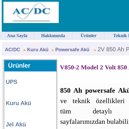
Ana Sayfa
Hakkımızda
Ürünler
Teknik 
2V 850 Ah P
AC/DC
Kuru Akü
Powersafe Akü
Ürünler
V850-2 Model 2 Volt 85
UPS
850 Ah powersafe Ak
ve teknik özellikleri
Kuru Akü
tüm detaylı bil
sayfalarımızdan bulabili
Jel Akü