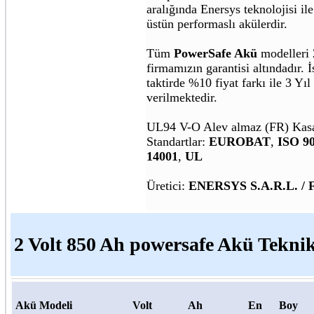
aralığında Enersys teknolojisi ile
üstün performaslı akülerdir.
Tüm
PowerSafe Akü
modelleri 
firmamızın garantisi altındadır. İ
taktirde %10 fiyat farkı ile 3 Yıl
verilmektedir.
UL94 V-O Alev almaz (FR) Kas
Standartlar:
EUROBAT
,
ISO 9
14001
,
UL
Üretici:
ENERSYS S.A.R.L. /
2 Volt 850 Ah powersafe Akü Teknik
Akü Modeli
Volt
Ah
En
Boy