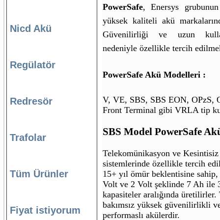
PowerSafe
, Enersys grubunun
yüksek kaliteli akü markalarınd
Nicd Akü
Güvenilirliği ve uzun kul
nedeniyle özellikle tercih edilme
Regülatör
PowerSafe Akü Modelleri :
V, VE, SBS, SBS EON, OPzS, 
Redresör
Front Terminal gibi VRLA tip ku
SBS Model PowerSafe Akü
Trafolar
Telekomünikasyon ve Kesintisi
sistemlerinde özellikle tercih edil
Tüm Ürünler
15+ yıl ömür beklentisine sahip, 
Volt ve 2 Volt şeklinde 7 Ah ile
kapasiteler aralığında üretilirler
bakımsız yüksek güvenilirlikli v
Fiyat istiyorum
performaslı akülerdir.