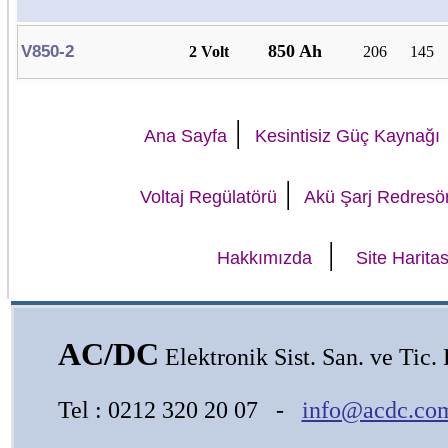
850 Ah
V850-2
2 Volt
206
145
|
Ana Sayfa
Kesintisiz Güç Kaynağı
|
Voltaj Regülatörü
Akü Şarj Redresö
|
Hakkımızda
Site Haritas
AC/DC
Elektronik Sist. San. ve Tic. L
Tel : 0212 320 20 07 -
info@acdc.com