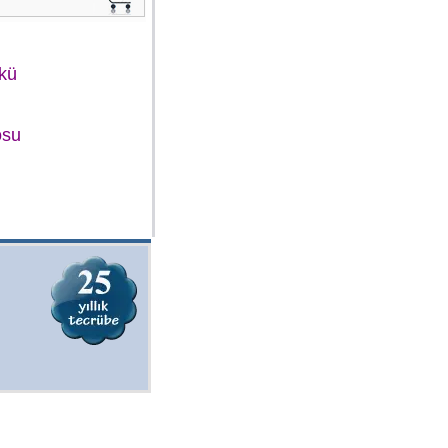
Akü
osu