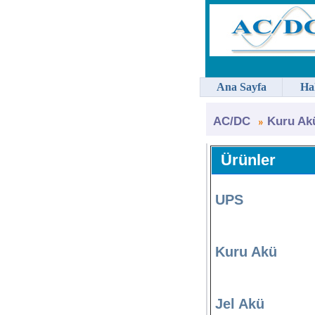
Ana Sayfa
Ha
AC/DC
Kuru Ak
Ürünler
UPS
Kuru Akü
Jel Akü