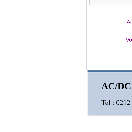
A
Vo
AC/DC
Tel : 021