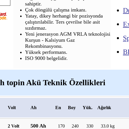
sahiptir.
Dr
Çok döngülü çalışma imkanı.
Yatay, dikey herhangi bir pozisyonda
çalıştırılabilir. Ters çevrilse bile asit
E
sızdırmaz.
Yeni jenerasyon AGM VRLA teknolojisi
Sp
Kurşun - Kalsiyum Gaz
Rekombinasyonu.
B
Yüksek performans.
ISO 9000 belgelidir.
Ah topin Akü Teknik Özellikleri
Volt
Ah
En
Boy
Yük.
Ağırlık
500 Ah
2 Volt
170
240
330
33.0 kg