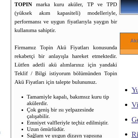
TOPIN
marka kuru aküler, TP ve TPD
(yüksek akım kapasiteli) modelleriyle,
performansı ve uygun fiyatlarıyla yaygın bir
kullanıma sahiptir.
Akü
Firmamız Topin Akü Fiyatları konusunda
rekabetçi bir anlayışla hareket etmektedir.
Lütfen adetli akü alımlarınız için yandaki
Teklif / Bilgi istiyorum bölümünden Topin
Akü Fiyatları için talepte bulununuz.
Y
Tamamiyle kapalı, bakımsız kuru tip
akülerdir.
V
Çok geniş bir ısı yelpazesinde
çalışabilir.
G
Emniyet valfleriyle teçhiz edilmiştir.
Uzun ömürlüdür.
m
R
Sağlam ve uygun dizayn yapısına