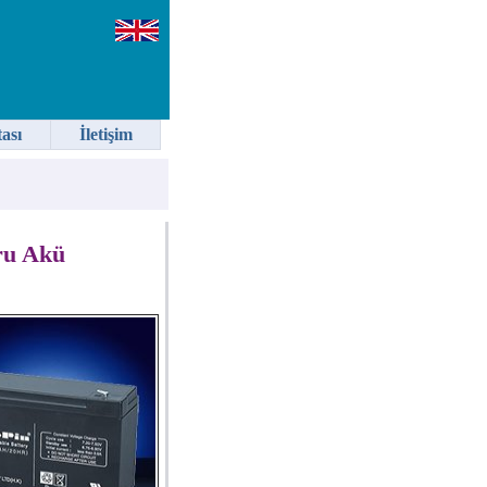
tası
İletişim
ru Akü