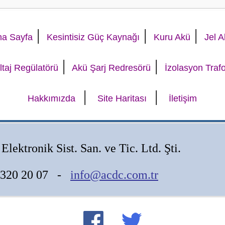
|
|
|
na Sayfa
Kesintisiz Güç Kaynağı
Kuru Akü
Jel 
|
|
ltaj Regülatörü
Akü Şarj Redresörü
İzolasyon Traf
|
|
Hakkımızda
Site Haritası
İletişim
Elektronik Sist. San. ve Tic. Ltd. Şti.
2 320 20 07 -
info@acdc.com.tr