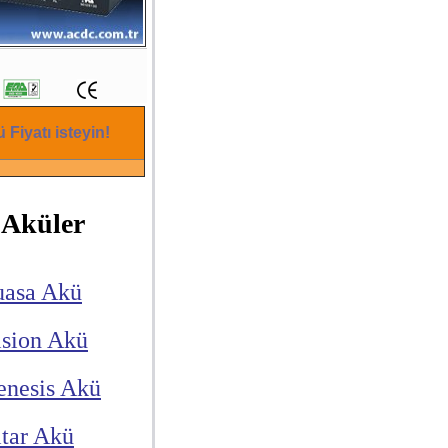
 Fiyatı isteyin!
Aküler
uasa Akü
ision Akü
enesis Akü
itar Akü