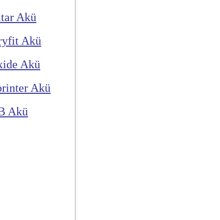
itar Akü
yfit Akü
xide Akü
rinter Akü
B Akü