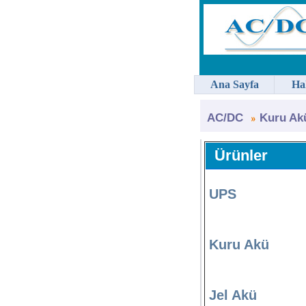
Ana Sayfa
Ha
AC/DC
Kuru Ak
Ürünler
UPS
Kuru Akü
Jel Akü