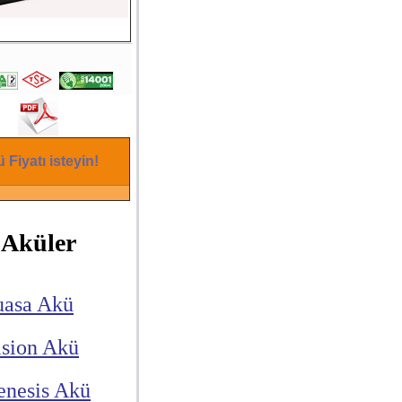
 Fiyatı isteyin!
Aküler
uasa Akü
ision Akü
enesis Akü