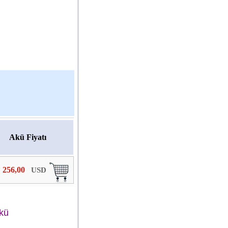
Akü Fiyatı
256,00
USD
Akü