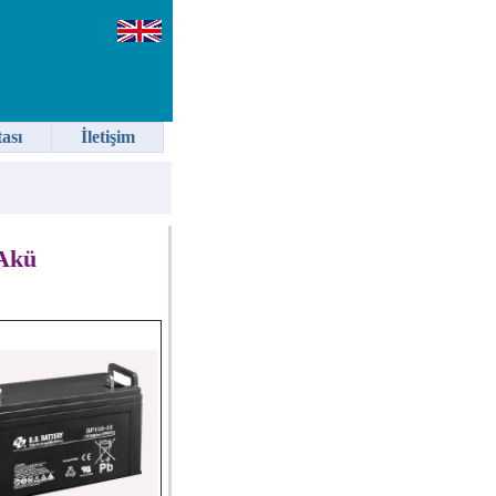
tası
İletişim
 Akü