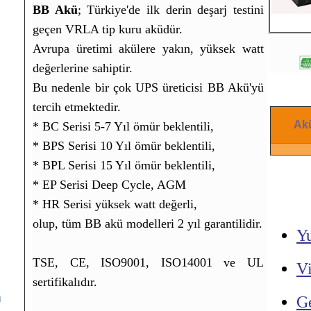
BB Akü
; Türkiye'de ilk derin deşarj testini
geçen VRLA tip kuru aküdür.
Avrupa üretimi akülere yakın, yüksek watt
değerlerine sahiptir.
Bu nedenle bir çok UPS üreticisi BB Akü'yü
tercih etmektedir.
Akü
* BC Serisi 5-7 Yıl ömür beklentili,
* BPS Serisi 10 Yıl ömür beklentili,
* BPL Serisi 15 Yıl ömür beklentili,
* EP Serisi Deep Cycle, AGM
* HR Serisi yüksek watt değerli,
olup, tüm BB akü modelleri 2 yıl garantilidir.
Y
TSE, CE, ISO9001, ISO14001 ve UL
V
sertifikalıdır.
m
G