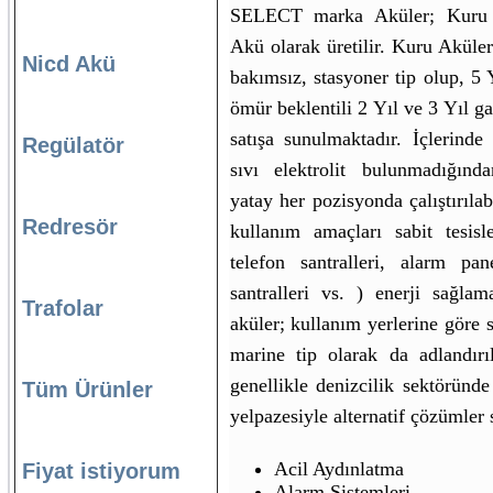
SELECT marka Aküler; Kuru
Akü olarak üretilir. Kuru Aküler
Nicd Akü
bakımsız, stasyoner tip olup, 5 
ömür beklentili 2 Yıl ve 3 Yıl ga
satışa sunulmaktadır. İçlerinde
Regülatör
sıvı elektrolit bulunmadığın
yatay her pozisyonda çalıştırılab
Redresör
kullanım amaçları sabit tesis
telefon santralleri, alarm pane
santralleri vs. ) enerji sağlama
Trafolar
aküler; kullanım yerlerine göre s
marine tip olarak da adlandırı
genellikle denizcilik sektöründ
Tüm Ürünler
yelpazesiyle alternatif çözümler
Acil Aydınlatma
Fiyat istiyorum
Alarm Sistemleri