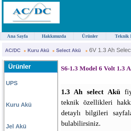
Ana Sayfa
Hakkımızda
Ürünler
Teknik 
6V 1.3 Ah Selec
AC/DC
Kuru Akü
Select Akü
Ürünler
S6-1.3 Model 6 Volt 1.3 
UPS
1.3 Ah select Akü
fiy
teknik özellikleri hak
Kuru Akü
detaylı bilgileri sayfa
bulabilirsiniz.
Jel Akü