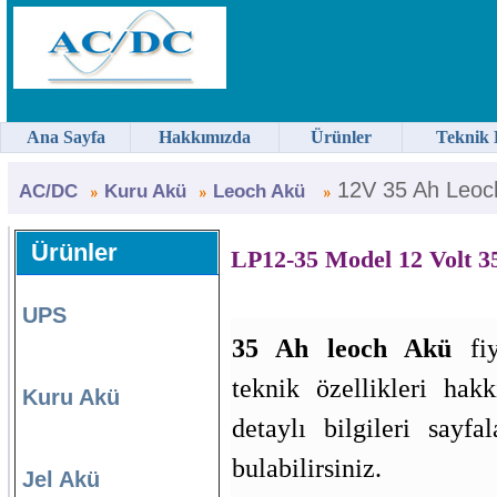
Ana Sayfa
Hakkımızda
Ürünler
Teknik 
12V 35 Ah Leoc
AC/DC
Kuru Akü
Leoch Akü
Ürünler
LP12-35 Model 12 Volt 
UPS
35 Ah leoch Akü
fiy
teknik özellikleri hak
Kuru Akü
detaylı bilgileri sayfa
bulabilirsiniz.
Jel Akü