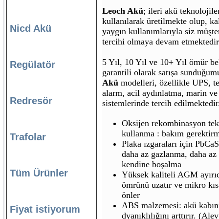
Leoch Akü
; ileri akü teknolojile
kullanılarak üretilmekte olup, kal
Nicd Akü
yaygın kullanımlarıyla siz müşte
tercihi olmaya devam etmektedir
5 Yıl, 10 Yıl ve 10+ Yıl ömür bek
Regülatör
garantili olarak satışa sunduğu
Akü
modelleri, özellikle UPS, t
alarm, acil aydınlatma, marin ve
Redresör
sistemlerinde tercih edilmektedir
Oksijen rekombinasyon tekn
kullanma : bakım gerektir
Trafolar
Plaka ızgaraları için PbCaS
daha az gazlanma, daha az
kendine boşalma
Tüm Ürünler
Yüksek kaliteli AGM ayırıc
ömrünü uzatır ve mikro kıs
önler
ABS malzemesi: akü kabın
Fiyat istiyorum
dyanıklılığını arttırır. (Alev