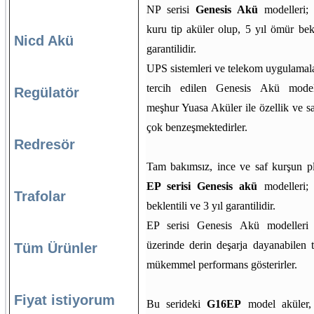
NP serisi
Genesis Akü
modelleri; 
kuru tip aküler olup, 5 yıl ömür bekl
Nicd Akü
garantilidir.
UPS sistemleri ve telekom uygulamala
tercih edilen Genesis Akü model
Regülatör
meşhur Yuasa Aküler ile özellik ve s
çok benzeşmektedirler.
Redresör
Tam bakımsız, ince ve saf kurşun pl
EP serisi Genesis akü
modelleri;
Trafolar
beklentili ve 3 yıl garantilidir.
EP serisi Genesis Akü modelleri
üzerinde derin deşarja dayanabilen te
Tüm Ürünler
mükemmel performans gösterirler.
Fiyat istiyorum
Bu serideki
G16EP
model aküler