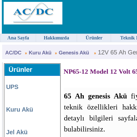
Ana Sayfa
Hakkımızda
Ürünler
Teknik 
12V 65 Ah Gen
AC/DC
Kuru Akü
Genesis Akü
Ürünler
NP65-12 Model 12 Volt 6
UPS
65 Ah genesis Akü
fiy
teknik özellikleri hak
Kuru Akü
detaylı bilgileri sayfa
bulabilirsiniz.
Jel Akü