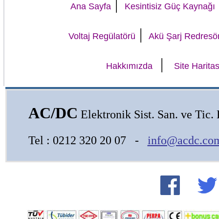
|
Ana Sayfa
Kesintisiz Güç Kaynağı
|
Voltaj Regülatörü
Akü Şarj Redresö
|
Hakkımızda
Site Haritas
AC/DC
Elektronik Sist. San. ve Tic. L
Tel : 0212 320 20 07 -
info@acdc.com