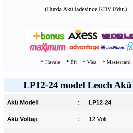
(Hurda Akü iadesinde KDV 0'dır.)
* Havale * Eft * Visa * Mastercard
LP12-24 model Leoch Akü T
Akü Modeli
:
LP12-24
Akü Voltajı
:
12 Volt