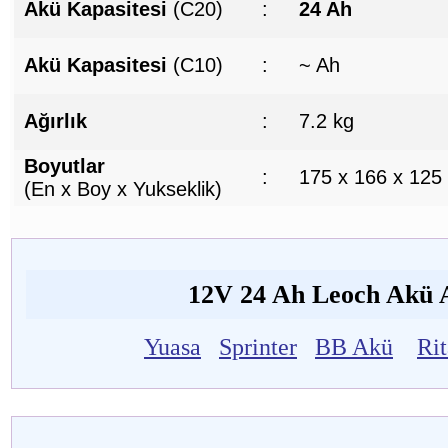
Akü Kapasitesi
(C20)
:
24 Ah
Akü Kapasitesi
(C10)
:
~ Ah
Ağırlık
:
7.2 kg
Boyutlar
:
175 x 166 x 125
(En x Boy x Yukseklik)
12V 24 Ah Leoch Akü Al
Yuasa
Sprinter
BB Akü
Ri