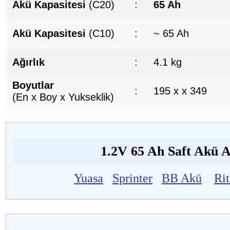
Akü Kapasitesi
(C20)
:
65 Ah
Akü Kapasitesi
(C10)
:
~ 65 Ah
Ağırlık
:
4.1 kg
Boyutlar
:
195 x x 349
(En x Boy x Yukseklik)
1.2V 65 Ah Saft Akü Al
Yuasa
Sprinter
BB Akü
Ri