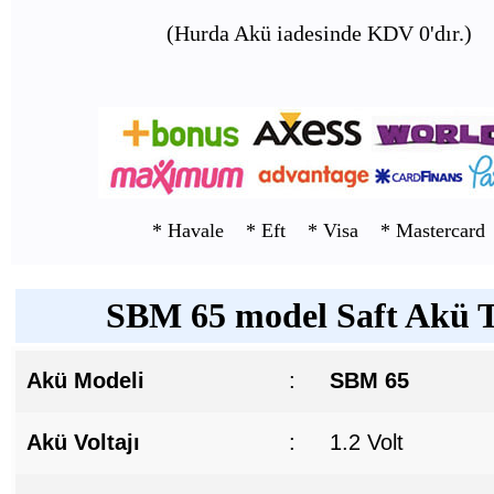
(Hurda Akü iadesinde KDV 0'dır.)
* Havale * Eft * Visa * Mastercard
SBM 65 model Saft Akü Te
Akü Modeli
:
SBM 65
Akü Voltajı
:
1.2 Volt