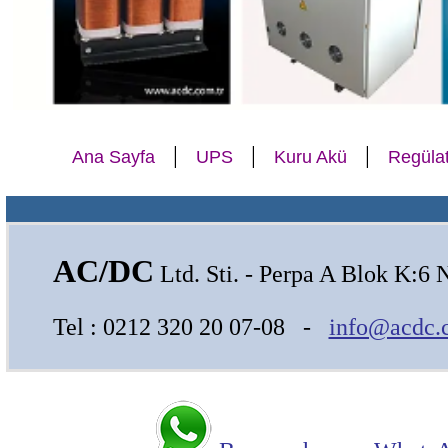
|
|
|
Ana Sayfa
UPS
Kuru Akü
Regüla
AC/DC
Ltd. Sti. - Perpa A Blok K:6 
Tel : 0212 320 20 07-08 -
info@acdc.