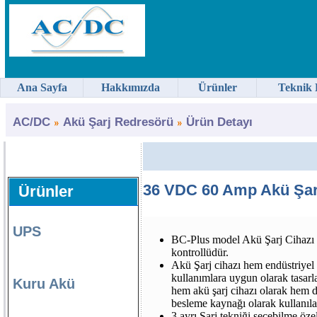
Ana Sayfa
Hakkımızda
Ürünler
Teknik 
AC/DC
Akü Şarj Redresörü
Ürün Detayı
36 VDC 60 Amp Akü Şarj
Ürünler
UPS
BC-Plus model Akü Şarj Cihazı 
kontrollüdür.
Akü Şarj cihazı hem endüstriyel
kullanımlara uygun olarak tasarl
Kuru Akü
hem akü şarj cihazı olarak hem 
besleme kaynağı olarak kullanıla
3 ayrı Şarj tekniği seçebilme özell