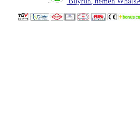
Buyrun, hemen WhatsAp