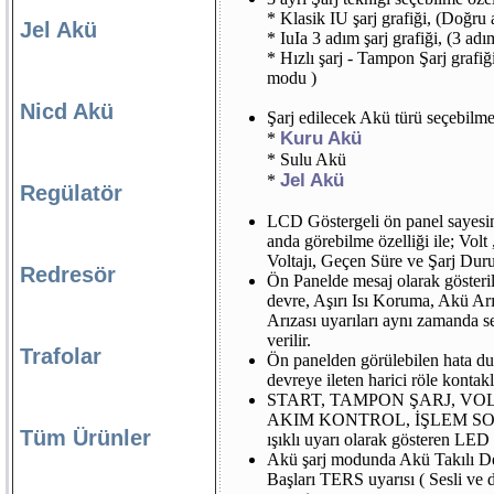
* Klasik IU şarj grafiği, (Doğr
Jel Akü
* IuIa 3 adım şarj grafiği, (3 ad
* Hızlı şarj - Tampon Şarj grafiğ
modu )
Nicd Akü
Şarj edilecek Akü türü seçebilme 
Kuru Akü
*
* Sulu Akü
Jel Akü
*
Regülatör
LCD Göstergeli ön panel sayesin
anda görebilme özelliği ile; Vol
Voltajı, Geçen Süre ve Şarj Dur
Redresör
Ön Panelde mesaj olarak gösteri
devre, Aşırı Isı Koruma, Akü Arı
Arızası uyarıları aynı zamanda se
verilir.
Trafolar
Ön panelden görülebilen hata du
devreye ileten harici röle kontak
START, TAMPON ŞARJ, VO
AKIM KONTROL, İŞLEM SONU
Tüm Ürünler
ışıklı uyarı olarak gösteren LED 
Akü şarj modunda Akü Takılı D
Başları TERS uyarısı ( Sesli ve 