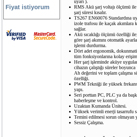
uyarı ).
Fiyat istiyorum
RMS Akü şarj voltajı ölçümü ile 
şarj süresi kısalır.
TS267 EN60076 Standardına uy
izole trafosu ile kaçak akımlara
sağlar.
Akü sıcaklığı ölçümü özelliği ile
göre şarj akımını otomatik ayarl
işlemi durdurma.
Dört adet ergonomik, dokunmati
tüm fonksiyonlarına kolay erişim 
Her şarj işleminde aküye uygula
cihazın çalıştığı süreler boyunca
Ah değerini ve toplam çalışma s
özelliği.
PWM Tekniği ile yüksek frekans
yapı.
Seri porttan PC, PLC ya da başka
haberleşme ve kontrol.
Uzaktan Kumanda Ünitesi.
Yüksek verimli enerji tasarrufu 
Temini edilmesi sorun olmayan y
Sessiz Çalışma.