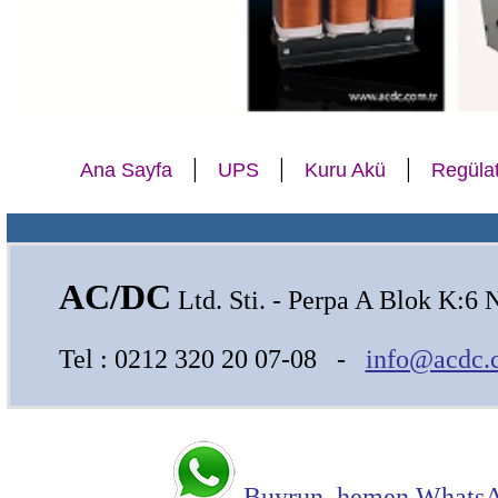
|
|
|
Ana Sayfa
UPS
Kuru Akü
Regüla
AC/DC
Ltd. Sti. - Perpa A Blok K:6 
Tel : 0212 320 20 07-08 -
info@acdc.
Buyrun, hemen WhatsAp