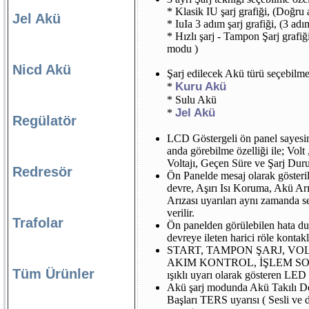
* Klasik IU şarj grafiği, (Doğr
Jel Akü
* IuIa 3 adım şarj grafiği, (3 ad
* Hızlı şarj - Tampon Şarj grafiğ
modu )
Nicd Akü
Şarj edilecek Akü türü seçebilme 
Kuru Akü
*
* Sulu Akü
Jel Akü
*
Regülatör
LCD Göstergeli ön panel sayesin
anda görebilme özelliği ile; Vol
Voltajı, Geçen Süre ve Şarj Dur
Redresör
Ön Panelde mesaj olarak gösteri
devre, Aşırı Isı Koruma, Akü Arı
Arızası uyarıları aynı zamanda se
verilir.
Trafolar
Ön panelden görülebilen hata du
devreye ileten harici röle kontak
START, TAMPON ŞARJ, VO
AKIM KONTROL, İŞLEM SONU
Tüm Ürünler
ışıklı uyarı olarak gösteren LED 
Akü şarj modunda Akü Takılı D
Başları TERS uyarısı ( Sesli ve 