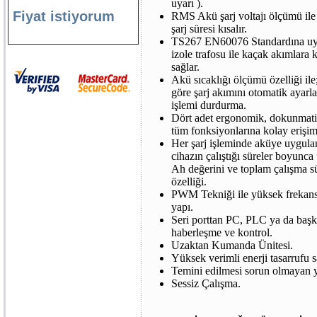
uyarı ).
Fiyat istiyorum
RMS Akü şarj voltajı ölçümü ile 
şarj süresi kısalır.
TS267 EN60076 Standardına uy
izole trafosu ile kaçak akımlara
sağlar.
Akü sıcaklığı ölçümü özelliği ile
göre şarj akımını otomatik ayarl
işlemi durdurma.
Dört adet ergonomik, dokunmati
tüm fonksiyonlarına kolay erişim 
Her şarj işleminde aküye uygula
cihazın çalıştığı süreler boyunca
Ah değerini ve toplam çalışma s
özelliği.
PWM Tekniği ile yüksek frekans
yapı.
Seri porttan PC, PLC ya da başka
haberleşme ve kontrol.
Uzaktan Kumanda Ünitesi.
Yüksek verimli enerji tasarrufu 
Temini edilmesi sorun olmayan y
Sessiz Çalışma.