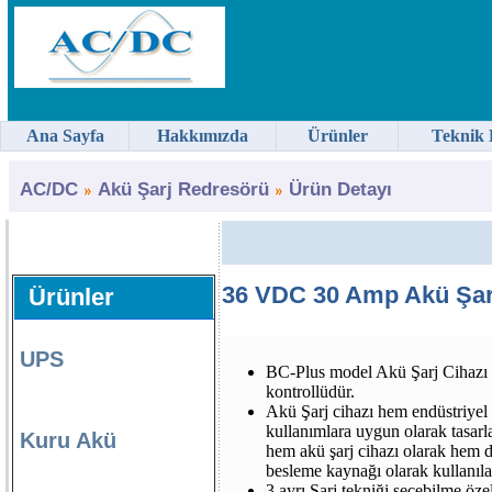
Ana Sayfa
Hakkımızda
Ürünler
Teknik 
AC/DC
Akü Şarj Redresörü
Ürün Detayı
36 VDC 30 Amp Akü Şarj
Ürünler
UPS
BC-Plus model Akü Şarj Cihazı 
kontrollüdür.
Akü Şarj cihazı hem endüstriyel
kullanımlara uygun olarak tasarl
Kuru Akü
hem akü şarj cihazı olarak hem 
besleme kaynağı olarak kullanıla
3 ayrı Şarj tekniği seçebilme özell