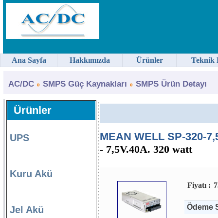
Ana Sayfa
Hakkımızda
Ürünler
Teknik 
AC/DC
SMPS Güç Kaynakları
SMPS Ürün Detayı
Ürünler
MEAN WELL SP-320-7,5
UPS
- 7,5V.40A. 320 watt
Kuru Akü
Fiyatı :
7
Ödeme S
Jel Akü