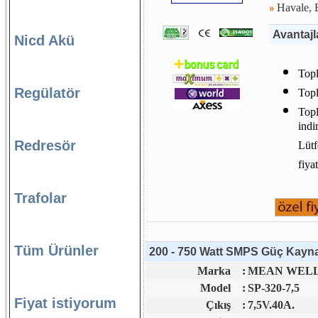
Havale, E
Avantajl
Nicd Akü
Topl
Regülatör
Topl
Topl
indi
Redresör
Lütf
fiya
Trafolar
Tüm Ürünler
200 - 750 Watt SMPS Güç Kaynağ
Marka
:
MEAN WELL 
Model
:
SP-320-7,5
Fiyat istiyorum
Çıkış
:
7,5V.40A.