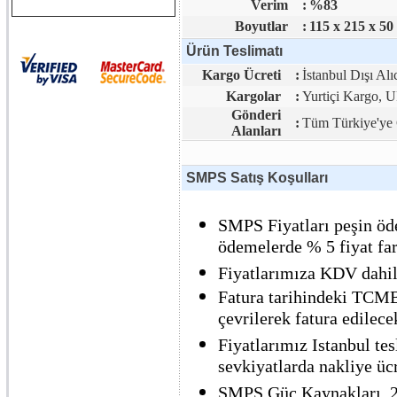
Verim
:
%83
Boyutlar
:
115 x 215 x 50
Ürün Teslimatı
Kargo Ücreti
:
İstanbul Dışı Alı
Kargolar
:
Yurtiçi Kargo,
Gönderi
:
Tüm Türkiye'ye 
Alanları
SMPS Satış Koşulları
SMPS Fiyatları peşin öde
ödemelerde % 5 fiyat far
Fiyatlarımıza KDV dahil 
Fatura tarihindeki TCMB 
çevrilerek fatura edilecek
Fiyatlarımız Istanbul tes
sevkiyatlarda nakliye ücre
SMPS Güç Kaynakları, 2 