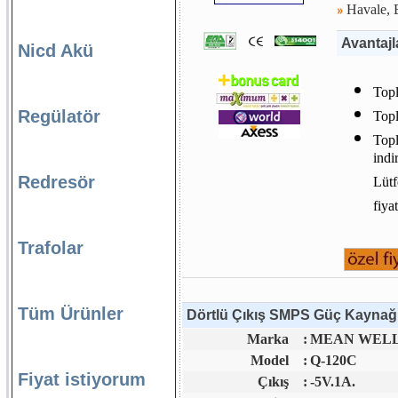
Havale, E
Avantajl
Nicd Akü
Topl
Regülatör
Topl
Topl
indi
Redresör
Lütf
fiya
Trafolar
Tüm Ürünler
Dörtlü Çıkış SMPS Güç Kaynağı 
Marka
:
MEAN WELL 
Model
:
Q-120C
Fiyat istiyorum
Çıkış
:
-5V.1A.