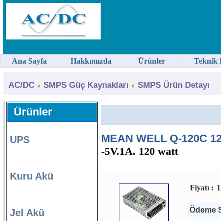
Ana Sayfa
Hakkımızda
Ürünler
Teknik 
AC/DC
SMPS Güç Kaynakları
SMPS Ürün Detayı
Ürünler
MEAN WELL Q-120C 12
UPS
-5V.1A. 120 watt
Kuru Akü
Fiyatı :
1
Ödeme S
Jel Akü