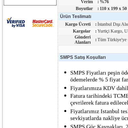
Verim
:
%76
Boyutlar
:
110 x 199 x 50
Ürün Teslimatı
Kargo Ücreti
:
İstanbul Dışı Alı
Kargolar
:
Yurtiçi Kargo,
Gönderi
:
Tüm Türkiye'ye 
Alanları
SMPS Satış Koşulları
SMPS Fiyatları peşin öde
ödemelerde % 5 fiyat far
Fiyatlarımıza KDV dahil 
Fatura tarihindeki TCMB 
çevrilerek fatura edilecek
Fiyatlarımız Istanbul tes
sevkiyatlarda nakliye ücre
SMPS Güç Kaynakları, 2 