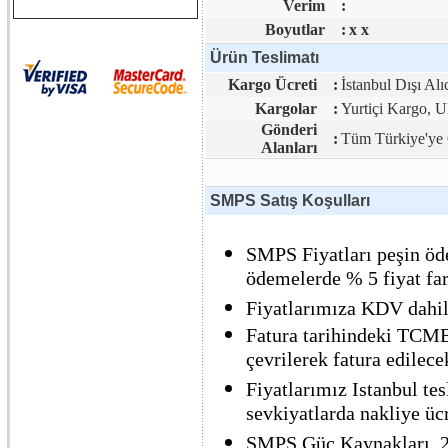
Verim
:
Boyutlar
:
x x
Ürün Teslimatı
Kargo Ücreti
:
İstanbul Dışı Alı
Kargolar
:
Yurtiçi Kargo,
Gönderi
:
Tüm Türkiye'ye 
Alanları
SMPS Satış Koşulları
SMPS Fiyatları peşin öde
ödemelerde % 5 fiyat far
Fiyatlarımıza KDV dahil 
Fatura tarihindeki TCMB 
çevrilerek fatura edilecek
Fiyatlarımız Istanbul tes
sevkiyatlarda nakliye ücre
SMPS Güç Kaynakları, 2 