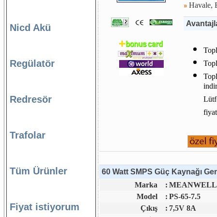
Havale, E
Avantajl
Nicd Akü
Topl
Regülatör
Topl
Topl
indi
Redresör
Lütf
fiya
Trafolar
Tüm Ürünler
60 Watt SMPS Güç Kaynağı Genel
Marka
:
MEANWELL S
Model
:
PS-65-7.5
Fiyat istiyorum
Çıkış
:
7,5V 8A