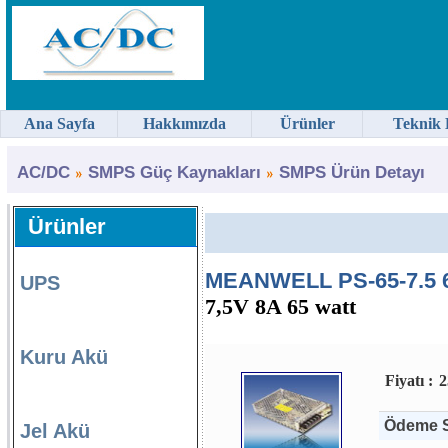
Ana Sayfa
Hakkımızda
Ürünler
Teknik 
AC/DC
SMPS Güç Kaynakları
SMPS Ürün Detayı
Ürünler
MEANWELL PS-65-7.5 6
UPS
7,5V 8A 65 watt
Kuru Akü
Fiyatı :
2
Ödeme S
Jel Akü