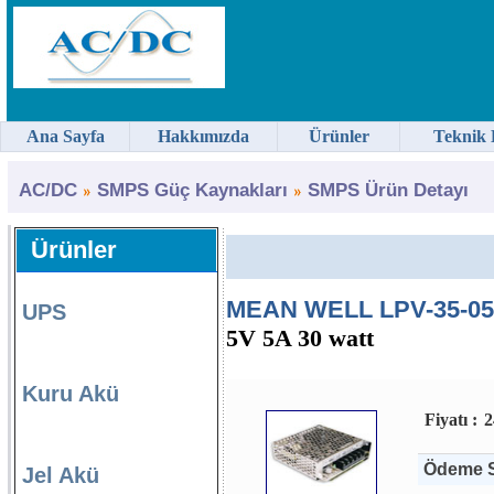
Ana Sayfa
Hakkımızda
Ürünler
Teknik 
AC/DC
SMPS Güç Kaynakları
SMPS Ürün Detayı
Ürünler
MEAN WELL LPV-35-05 
UPS
5V 5A 30 watt
Kuru Akü
Fiyatı :
2
Ödeme S
Jel Akü