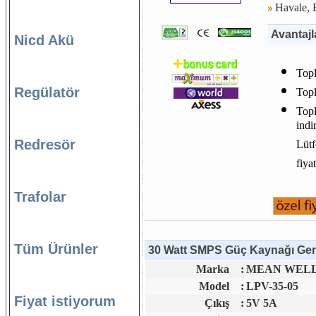
Havale, E
Avantajl
Nicd Akü
Topl
Regülatör
Topl
Topl
indi
Redresör
Lütf
fiya
Trafolar
Tüm Ürünler
30 Watt SMPS Güç Kaynağı Genel
Marka
:
MEAN WELL 
Model
:
LPV-35-05
Fiyat istiyorum
Çıkış
:
5V 5A