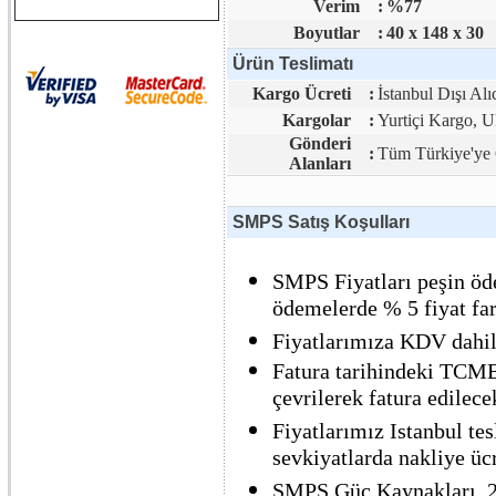
Verim
:
%77
Boyutlar
:
40 x 148 x 30
Ürün Teslimatı
Kargo Ücreti
:
İstanbul Dışı Alı
Kargolar
:
Yurtiçi Kargo,
Gönderi
:
Tüm Türkiye'ye 
Alanları
SMPS Satış Koşulları
SMPS Fiyatları peşin öde
ödemelerde % 5 fiyat far
Fiyatlarımıza KDV dahil 
Fatura tarihindeki TCMB 
çevrilerek fatura edilecek
Fiyatlarımız Istanbul tes
sevkiyatlarda nakliye ücre
SMPS Güç Kaynakları, 2 