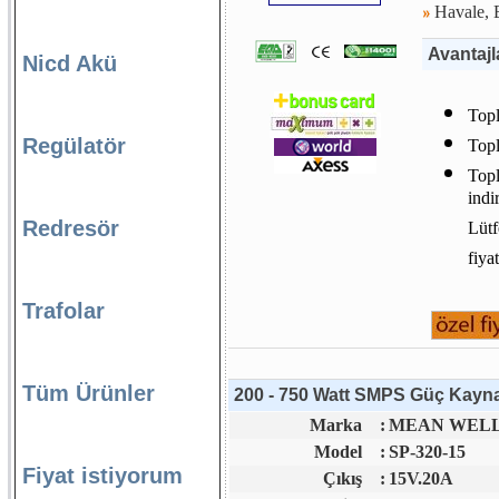
Havale, E
Avantajl
Nicd Akü
Topl
Regülatör
Topl
Topl
indi
Redresör
Lütf
fiya
Trafolar
Tüm Ürünler
200 - 750 Watt SMPS Güç Kaynağ
Marka
:
MEAN WELL 
Model
:
SP-320-15
Fiyat istiyorum
Çıkış
:
15V.20A