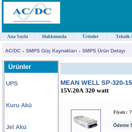
Ana Sayfa
Hakkımızda
Ürünler
Teknik 
AC/DC
SMPS Güç Kaynakları
SMPS Ürün Detayı
Ürünler
MEAN WELL SP-320-15 
UPS
15V.20A 320 watt
Kuru Akü
Fiyatı :
7
Ödeme S
Jel Akü