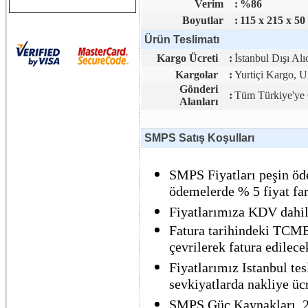
Verim
:
%86
Boyutlar
:
115 x 215 x 50
Ürün Teslimatı
Kargo Ücreti
:
İstanbul Dışı Alı
Kargolar
:
Yurtiçi Kargo,
Gönderi
:
Tüm Türkiye'ye 
Alanları
SMPS Satış Koşulları
SMPS Fiyatları peşin öde
ödemelerde % 5 fiyat far
Fiyatlarımıza KDV dahil 
Fatura tarihindeki TCMB 
çevrilerek fatura edilecek
Fiyatlarımız Istanbul tes
sevkiyatlarda nakliye ücre
SMPS Güç Kaynakları, 2 