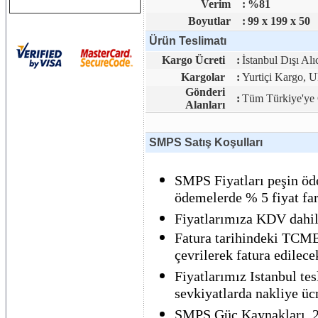
Verim
:
%81
Boyutlar
:
99 x 199 x 50
Ürün Teslimatı
Kargo Ücreti
:
İstanbul Dışı Alı
Kargolar
:
Yurtiçi Kargo,
Gönderi
:
Tüm Türkiye'ye 
Alanları
SMPS Satış Koşulları
SMPS Fiyatları peşin öde
ödemelerde % 5 fiyat far
Fiyatlarımıza KDV dahil 
Fatura tarihindeki TCMB 
çevrilerek fatura edilecek
Fiyatlarımız Istanbul tes
sevkiyatlarda nakliye ücre
SMPS Güç Kaynakları, 2 