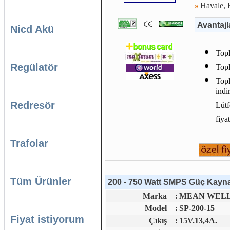
Havale, E
Avantajl
Nicd Akü
Topl
Regülatör
Topl
Topl
indi
Redresör
Lütf
fiya
Trafolar
Tüm Ürünler
200 - 750 Watt SMPS Güç Kaynağ
Marka
:
MEAN WELL 
Model
:
SP-200-15
Fiyat istiyorum
Çıkış
:
15V.13,4A.