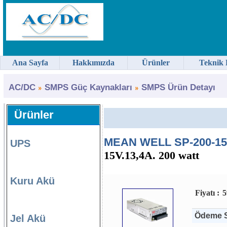
Ana Sayfa
Hakkımızda
Ürünler
Teknik 
AC/DC
SMPS Güç Kaynakları
SMPS Ürün Detayı
Ürünler
MEAN WELL SP-200-15 
UPS
15V.13,4A. 200 watt
Kuru Akü
Fiyatı :
5
Ödeme S
Jel Akü