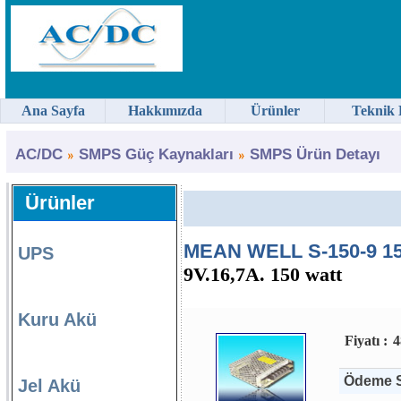
Ana Sayfa
Hakkımızda
Ürünler
Teknik 
AC/DC
SMPS Güç Kaynakları
SMPS Ürün Detayı
Ürünler
MEAN WELL S-150-9 15
UPS
9V.16,7A. 150 watt
Kuru Akü
Fiyatı :
4
Ödeme S
Jel Akü