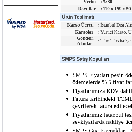
Verim
:
%80
Boyutlar
:
110 x 199 x 50
Ürün Teslimatı
Kargo Ücreti
:
İstanbul Dışı Alı
Kargolar
:
Yurtiçi Kargo,
Gönderi
:
Tüm Türkiye'ye 
Alanları
SMPS Satış Koşulları
SMPS Fiyatları peşin öde
ödemelerde % 5 fiyat far
Fiyatlarımıza KDV dahil 
Fatura tarihindeki TCMB 
çevrilerek fatura edilecek
Fiyatlarımız Istanbul tes
sevkiyatlarda nakliye ücre
SMPS Güç Kaynakları, 2 