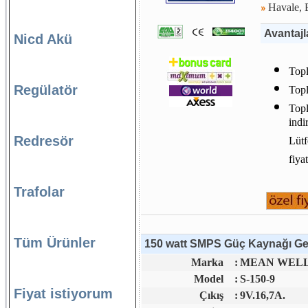
Havale, E
Avantajl
Nicd Akü
Topl
Regülatör
Topl
Topl
indi
Redresör
Lütf
fiya
Trafolar
Tüm Ürünler
150 watt SMPS Güç Kaynağı Gene
Marka
:
MEAN WELL 
Model
:
S-150-9
Fiyat istiyorum
Çıkış
:
9V.16,7A.