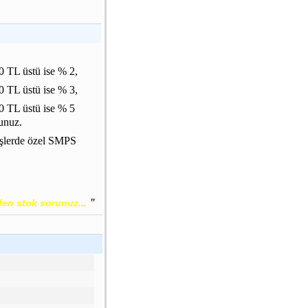
 TL üstü ise % 2,
 TL üstü ise % 3,
0 TL üstü ise % 5
unuz.
işlerde özel SMPS
"
fen stok sorunuz...