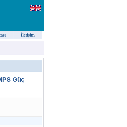
tası
İletişim
MPS Güç