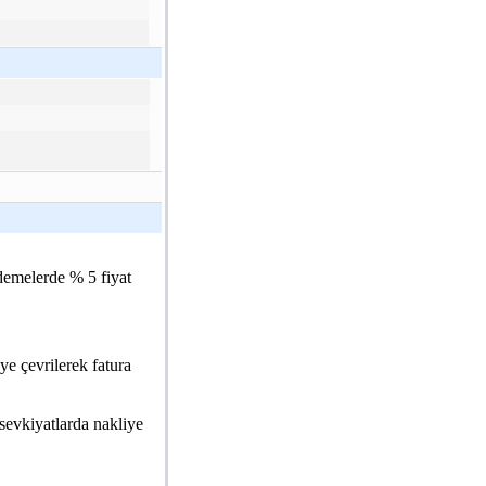
demelerde % 5 fiyat
e çevrilerek fatura
ı sevkiyatlarda nakliye