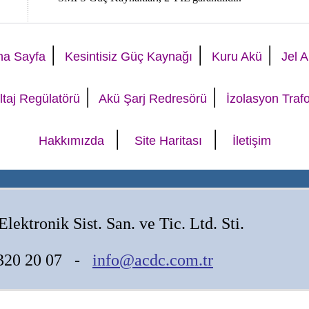
|
|
|
na Sayfa
Kesintisiz Güç Kaynağı
Kuru Akü
Jel 
|
|
ltaj Regülatörü
Akü Şarj Redresörü
İzolasyon Traf
|
|
Hakkımızda
Site Haritası
İletişim
Elektronik Sist. San. ve Tic. Ltd. Sti.
2 320 20 07 -
info@acdc.com.tr