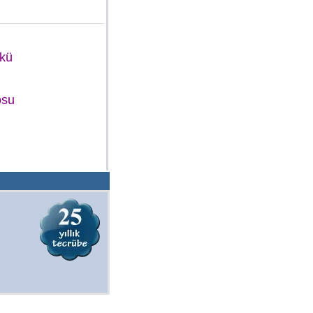
Akü
osu