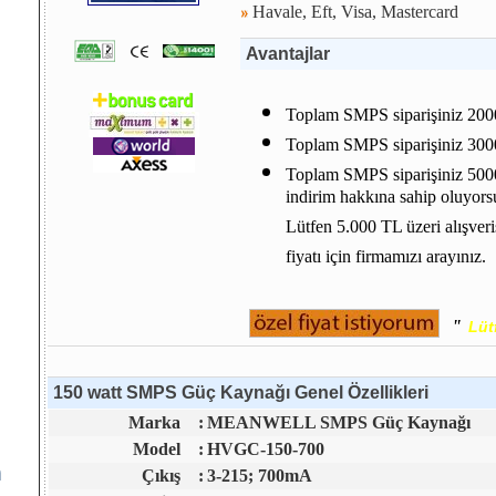
Havale, Eft, Visa, Mastercard
Avantajlar
Toplam SMPS siparişiniz 2000
Toplam SMPS siparişiniz 3000
Toplam SMPS siparişiniz 500
indirim hakkına sahip oluyors
Lütfen 5.000 TL üzeri alışver
fiyatı için firmamızı arayınız.
"
Lüt
150 watt SMPS Güç Kaynağı Genel Özellikleri
Marka
:
MEANWELL SMPS Güç Kaynağı
Model
:
HVGC-150-700
m
Çıkış
:
3-215; 700mA