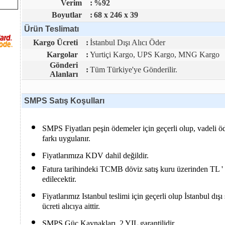
Verim
:
%92
Boyutlar
:
68 x 246 x 39
Ürün Teslimatı
Kargo Ücreti
:
İstanbul Dışı Alıcı Öder
Kargolar
:
Yurtiçi Kargo, UPS Kargo, MNG Kargo
Gönderi
:
Tüm Türkiye'ye Gönderilir.
Alanları
SMPS Satış Koşulları
SMPS Fiyatları peşin ödemeler için geçerli olup, vadeli ö
farkı uygulanır.
Fiyatlarımıza KDV dahil değildir.
Fatura tarihindeki TCMB döviz satış kuru üzerinden TL ' y
edilecektir.
Fiyatlarımız Istanbul teslimi için geçerli olup İstanbul dış
ücreti alıcıya aittir.
SMPS Güç Kaynakları, 2 YIL garantilidir.