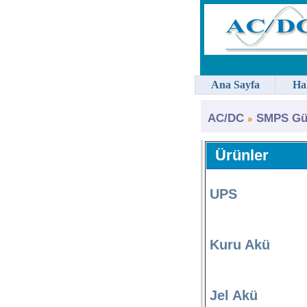
Ana Sayfa
Ha
AC/DC
SMPS Güç
Ürünler
UPS
Kuru Akü
Jel Akü