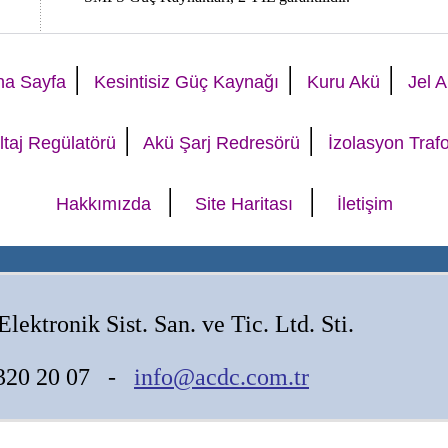
|
|
|
na Sayfa
Kesintisiz Güç Kaynağı
Kuru Akü
Jel 
|
|
ltaj Regülatörü
Akü Şarj Redresörü
İzolasyon Traf
|
|
Hakkımızda
Site Haritası
İletişim
Elektronik Sist. San. ve Tic. Ltd. Sti.
2 320 20 07 -
info@acdc.com.tr