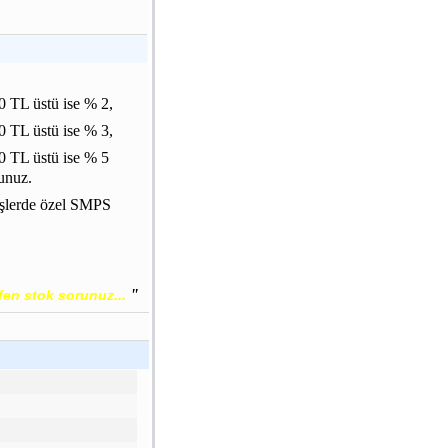
 TL üstü ise % 2,
 TL üstü ise % 3,
0 TL üstü ise % 5
unuz.
işlerde özel SMPS
"
fen stok sorunuz...