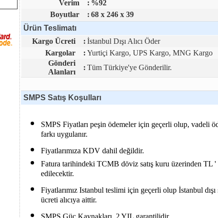
Verim
:
%92
Boyutlar
:
68 x 246 x 39
Ürün Teslimatı
Kargo Ücreti
:
İstanbul Dışı Alıcı Öder
Kargolar
:
Yurtiçi Kargo, UPS Kargo, MNG Kargo
Gönderi
:
Tüm Türkiye'ye Gönderilir.
Alanları
SMPS Satış Koşulları
SMPS Fiyatları peşin ödemeler için geçerli olup, vadeli ö
farkı uygulanır.
Fiyatlarımıza KDV dahil değildir.
Fatura tarihindeki TCMB döviz satış kuru üzerinden TL ' y
edilecektir.
Fiyatlarımız Istanbul teslimi için geçerli olup İstanbul dış
ücreti alıcıya aittir.
SMPS Güç Kaynakları, 2 YIL garantilidir.