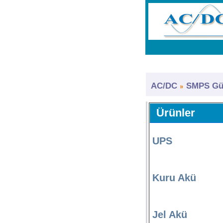
AC/DC
SMPS Güç
Ürünler
UPS
Kuru Akü
Jel Akü