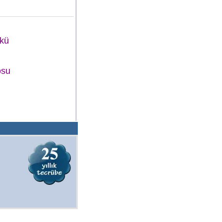
Akü
osu