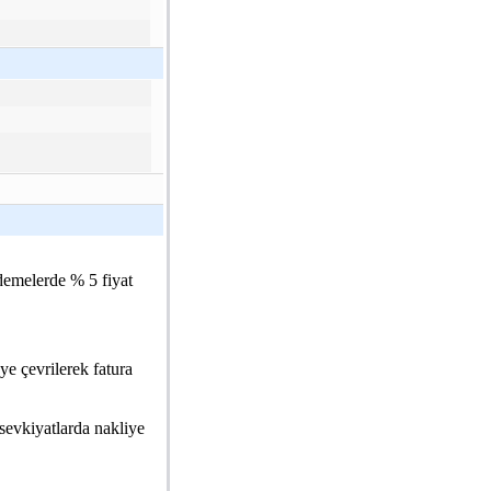
demelerde % 5 fiyat
e çevrilerek fatura
ı sevkiyatlarda nakliye