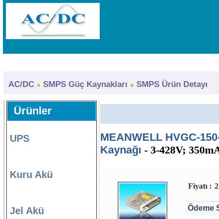
AC/DC
SMPS Güç Kaynakları
SMPS Ürün Detayı
Ürünler
MEANWELL HVGC-150-3
UPS
Kaynağı
- 3-428V; 350mA
Kuru Akü
Fiyatı :
2
Ödeme S
Jel Akü