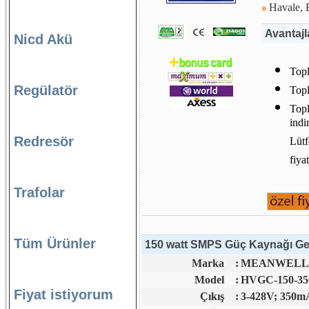
Havale, E
Avantajl
Nicd Akü
Topl
Regülatör
Topl
Topl
indi
Redresör
Lütf
fiya
Trafolar
Tüm Ürünler
150 watt SMPS Güç Kaynağı Gene
Marka
:
MEANWELL S
Model
:
HVGC-150-35
Fiyat istiyorum
Çıkış
:
3-428V; 350m