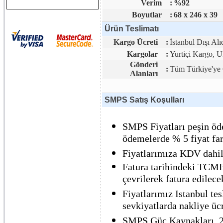
Verim
:
%92
Boyutlar
:
68 x 246 x 39
Ürün Teslimatı
Kargo Ücreti
:
İstanbul Dışı Alı
Kargolar
:
Yurtiçi Kargo,
Gönderi
:
Tüm Türkiye'ye 
Alanları
SMPS Satış Koşulları
SMPS Fiyatları peşin öde
ödemelerde % 5 fiyat far
Fiyatlarımıza KDV dahil 
Fatura tarihindeki TCMB 
çevrilerek fatura edilecek
Fiyatlarımız Istanbul tes
sevkiyatlarda nakliye ücre
SMPS Güç Kaynakları, 2 