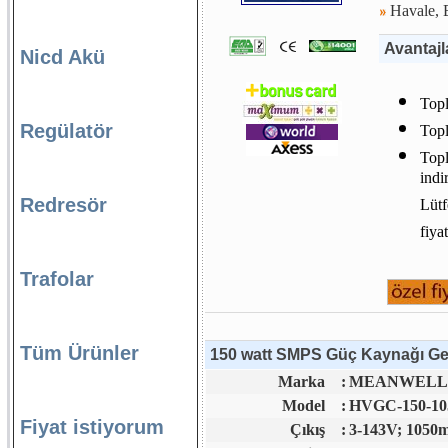
Havale, E
Avantajl
Nicd Akü
Topl
Regülatör
Topl
Topl
indi
Redresör
Lütf
fiya
Trafolar
Tüm Ürünler
150 watt SMPS Güç Kaynağı Gene
Marka
:
MEANWELL S
Model
:
HVGC-150-10
Fiyat istiyorum
Çıkış
:
3-143V; 1050