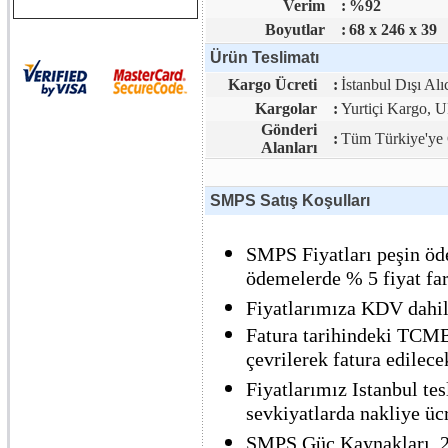
Verim
:
%92
Boyutlar
:
68 x 246 x 39
Ürün Teslimatı
Kargo Ücreti
:
İstanbul Dışı Alı
Kargolar
:
Yurtiçi Kargo,
Gönderi
:
Tüm Türkiye'ye 
Alanları
SMPS Satış Koşulları
SMPS Fiyatları peşin öde
ödemelerde % 5 fiyat far
Fiyatlarımıza KDV dahil 
Fatura tarihindeki TCMB 
çevrilerek fatura edilecek
Fiyatlarımız Istanbul tes
sevkiyatlarda nakliye ücre
SMPS Güç Kaynakları, 2 