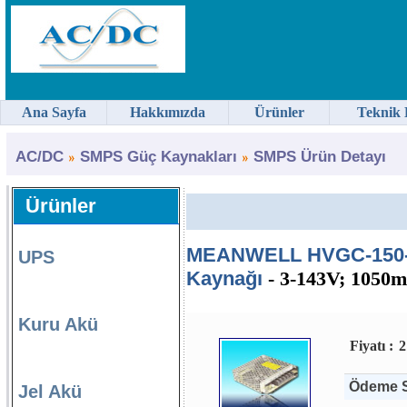
Ana Sayfa
Hakkımızda
Ürünler
Teknik 
AC/DC
SMPS Güç Kaynakları
SMPS Ürün Detayı
Ürünler
MEANWELL HVGC-150-1
UPS
Kaynağı
- 3-143V; 1050m
Kuru Akü
Fiyatı :
2
Ödeme S
Jel Akü