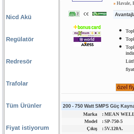
Havale, E
Avantajl
Nicd Akü
Topl
Regülatör
Topl
Topl
indi
Redresör
Lütf
fiya
Trafolar
Tüm Ürünler
200 - 750 Watt SMPS Güç Kaynağ
Marka
:
MEAN WELL 
Model
:
SP-750-5
Fiyat istiyorum
Çıkış
:
5V.120A.