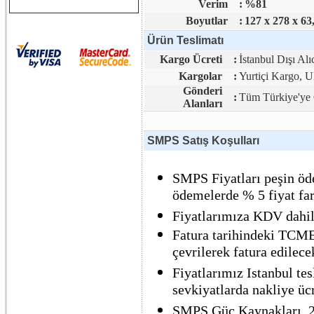
Verim
:
%81
Boyutlar
:
127 x 278 x 63
Ürün Teslimatı
Kargo Ücreti
:
İstanbul Dışı Alı
Kargolar
:
Yurtiçi Kargo,
Gönderi
:
Tüm Türkiye'ye 
Alanları
SMPS Satış Koşulları
SMPS Fiyatları peşin öde
ödemelerde % 5 fiyat far
Fiyatlarımıza KDV dahil 
Fatura tarihindeki TCMB 
çevrilerek fatura edilecek
Fiyatlarımız Istanbul tes
sevkiyatlarda nakliye ücre
SMPS Güç Kaynakları, 2 