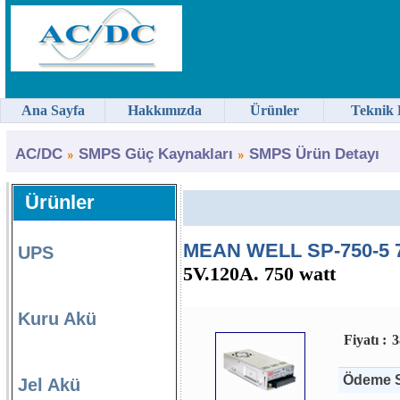
Ana Sayfa
Hakkımızda
Ürünler
Teknik 
AC/DC
SMPS Güç Kaynakları
SMPS Ürün Detayı
Ürünler
MEAN WELL SP-750-5 7
UPS
5V.120A. 750 watt
Kuru Akü
Fiyatı :
3
Ödeme S
Jel Akü