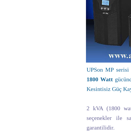
UPSon MP seris
1800 Watt
gücünde
Kesintisiz Güç Kay
2 kVA (1800 wat
seçenekler ile 
garantilidir.