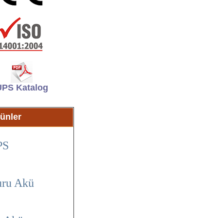
UPS Katalog
ünler
PS
ru Akü