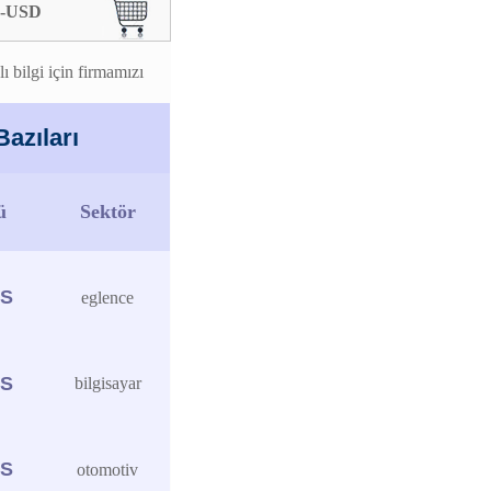
.-USD
 bilgi için firmamızı
azıları
ü
Sektör
PS
eglence
PS
bilgisayar
PS
otomotiv