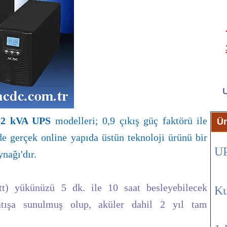
i
2 kVA UPS
modelleri; 0,9 çıkış güç faktörü ile
Ür
 gerçek online yapıda üstün teknoloji ürünü bir
U
nağı'dır.
t) yükünüzü 5 dk. ile 10 saat besleyebilecek
Ku
satışa sunulmuş olup, aküler dahil 2 yıl tam