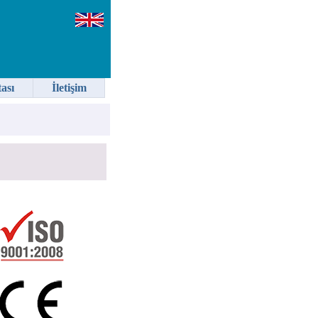
tası
İletişim