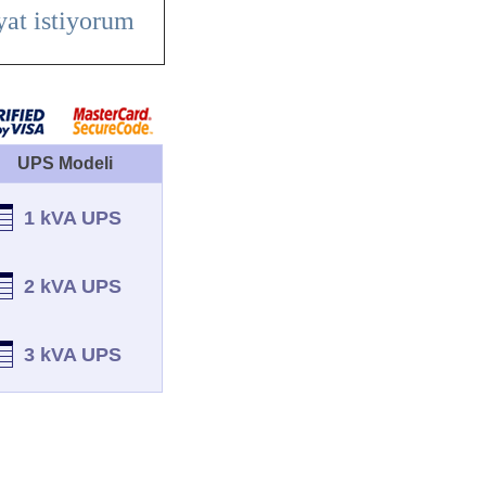
yat istiyorum
UPS Modeli
1 kVA UPS
2 kVA UPS
3 kVA UPS