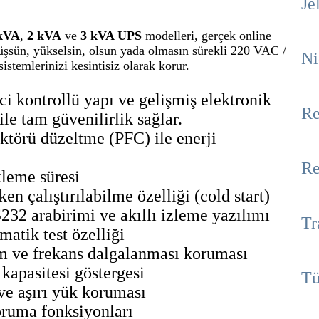
Je
kVA
,
2 kVA
ve
3 kVA UPS
modelleri, gerçek online
düşsün, yükselsin, olsun yada olmasın sürekli 220 VAC /
Ni
istemlerinizi kesintisiz olarak korur.
i kontrollü yapı ve gelişmiş elektronik
Re
le tam güvenilirlik sağlar.
aktörü düzeltme (PFC) ile enerji
Re
leme süresi
n çalıştırılabilme özelliği (cold start)
232 arabirimi ve akıllı izleme yazılımı
Tr
matik test özelliği
im ve frekans dalgalanması koruması
kapasitesi göstergesi
Tü
ve aşırı yük koruması
oruma fonksiyonları