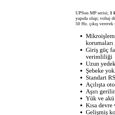
UPSon MP serisi;
1 
yapıda olup; voltaj 
50 Hz. çıkış vererek s
Mikroişlemc
korumaları i
Giriş güç f
verimliliği
Uzun yedek
Şebeke yokke
Standart RS
Açılışta oto
Aşırı geril
Yük ve akü 
Kısa devre 
Gelişmiş k