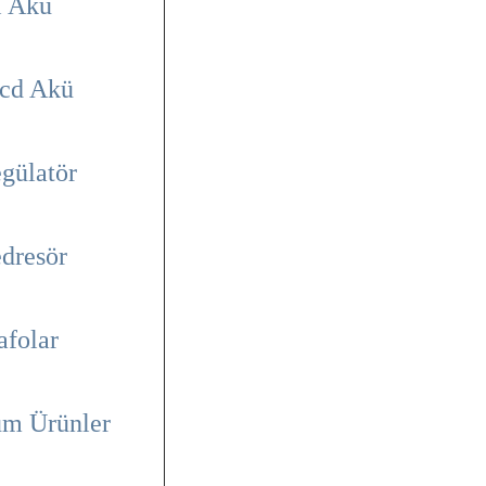
l Akü
cd Akü
gülatör
dresör
afolar
m Ürünler