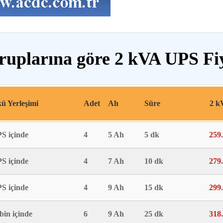
ruplarına göre 2 kVA UPS Fiy
ü Yerleşimi
Adet
Ah
Süre
2 k
S içinde
4
5 Ah
5 dk
259
S içinde
4
7 Ah
10 dk
279
S içinde
4
9 Ah
15 dk
299
bin içinde
6
9 Ah
25 dk
318