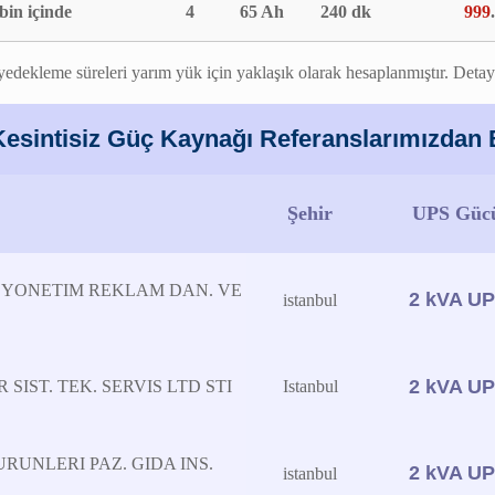
bin içinde
4
65 Ah
240 dk
999
edekleme süreleri yarım yük için yaklaşık olarak hesaplanmıştır. Detaylı
Kesintisiz Güç Kaynağı Referanslarımızdan B
Şehir
UPS Güc
 YONETIM REKLAM DAN. VE
2 kVA U
istanbul
2 kVA U
SIST. TEK. SERVIS LTD STI
Istanbul
RUNLERI PAZ. GIDA INS.
2 kVA U
istanbul