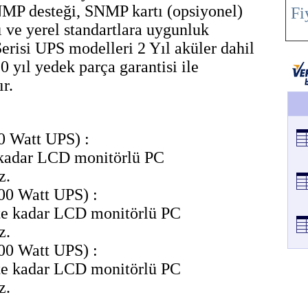
NMP desteği, SNMP kartı (opsiyonel)
Fi
ı ve yerel standartlara uygunluk
isi UPS modelleri 2 Yıl aküler dahil
0 yıl yedek parça garantisi ile
r.
0 Watt UPS) :
e kadar LCD monitörlü PC
z.
00 Watt UPS) :
ete kadar LCD monitörlü PC
z.
00 Watt UPS) :
ete kadar LCD monitörlü PC
z.