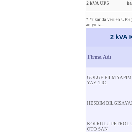
2 kVA UPS
ka
* Yukarıda verilen UPS y
arayınız...
2 kVA 
Firma Adı
GOLGE FILM YAPIM
YAY. TIC.
HESBIM BILGISAYAR 
KOPRULU PETROL U
OTO SAN