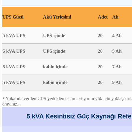
UPS Gücü
Akü Yerleşimi
Adet
Ah
5 kVA UPS
UPS içinde
20
4 Ah
5 kVA UPS
UPS içinde
20
5 Ah
5 kVA UPS
kabin içinde
20
7 Ah
5 kVA UPS
kabin içinde
20
9 Ah
* Yukarıda verilen UPS yedekleme süreleri yarım yük için yaklaşık olar
arayınız...
5 kVA Kesintisiz Güç Kaynağı Refe