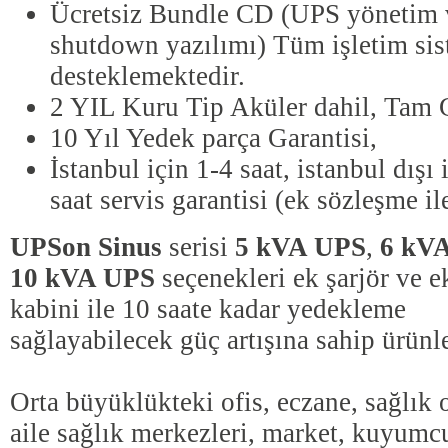
Ücretsiz Bundle CD (UPS yönetim 
shutdown yazılımı) Tüm işletim sis
desteklemektedir.
2 YIL Kuru Tip Aküler dahil, Tam G
10 Yıl Yedek parça Garantisi,
İstanbul için 1-4 saat, istanbul dışı 
saat servis garantisi (ek sözleşme il
UPSon Sinus
serisi
5 kVA UPS
,
6 kV
10 kVA UPS
seçenekleri ek şarjör ve e
kabini ile 10 saate kadar yedekleme
sağlayabilecek güç artışına sahip ürünl
Orta büyüklükteki ofis, eczane, sağlık o
aile sağlık merkezleri, market, kuyumc