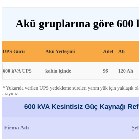
Akü gruplarına göre 600 
UPS Gücü
Akü Yerleşimi
Adet
Ah
600 kVA UPS
kabin içinde
96
120 Ah
* Yukarıda verilen UPS yedekleme süreleri yarım yük için yaklaşık olar
arayınız...
600 kVA Kesintisiz Güç Kaynağı Ref
Firma Adı
Şe