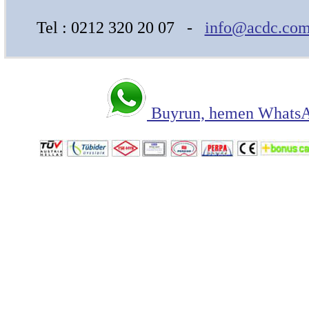
Tel : 0212 320 20 07 -
info@acdc.com
Buyrun, hemen WhatsAp