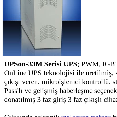
UPSon-33M Serisi UPS
; PWM, IGBT
OnLine UPS teknolojisi ile üretilmiş, 
çıkışı veren, mikroişlemci kontrollü, s
Pass'lı ve gelişmiş haberleşme seçenekl
donatılmış 3 faz giriş 3 faz çıkışlı cihaz