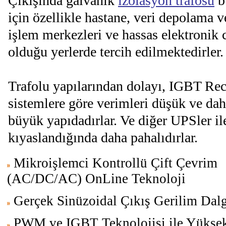
Çıkışında galvanik
izolasyon trafosu
b
için özellikle hastane, veri depolama v
işlem merkezleri ve hassas elektronik 
olduğu yerlerde tercih edilmektedirler.
Trafolu yapılarından dolayı, IGBT Rect
sistemlere göre verimleri düşük ve dah
büyük yapıdadırlar. Ve diğer UPSler il
kıyaslandığında daha pahalıdırlar.
Mikroişlemci Kontrollü Çift Çevrim
(AC/DC/AC) OnLine Teknoloji
Gerçek Sinüzoidal Çıkış Gerilim Dalg
PWM ve IGBT Teknolojisi ile Yükse