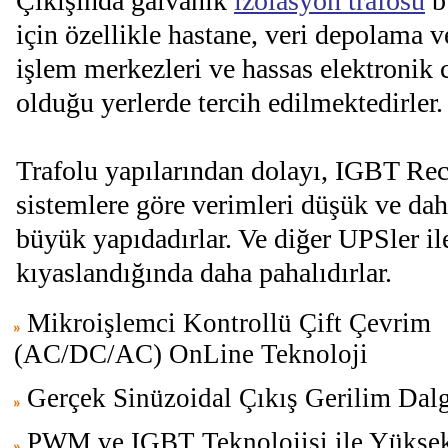
Çıkışında galvanik
izolasyon trafosu
b
için özellikle hastane, veri depolama v
işlem merkezleri ve hassas elektronik 
olduğu yerlerde tercih edilmektedirler.
Trafolu yapılarından dolayı, IGBT Rect
sistemlere göre verimleri düşük ve dah
büyük yapıdadırlar. Ve diğer UPSler il
kıyaslandığında daha pahalıdırlar.
Mikroişlemci Kontrollü Çift Çevrim
(AC/DC/AC) OnLine Teknoloji
Gerçek Sinüzoidal Çıkış Gerilim Dalg
PWM ve IGBT Teknolojisi ile Yükse