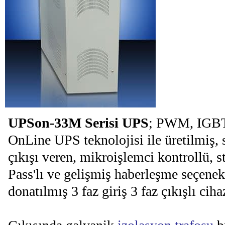
UPSon-33M Serisi UPS
; PWM, IGBT
OnLine UPS teknolojisi ile üretilmiş, 
çıkışı veren, mikroişlemci kontrollü, s
Pass'lı ve gelişmiş haberleşme seçenekl
donatılmış 3 faz giriş 3 faz çıkışlı cihaz