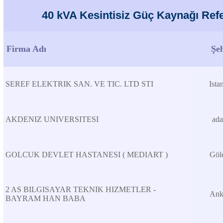
40 kVA Kesintisiz Güç Kaynağı Refe
Firma Adı
Şe
SEREF ELEKTRIK SAN. VE TIC. LTD STI
Ista
AKDENIZ UNIVERSITESI
ad
GOLCUK DEVLET HASTANESI ( MEDIART )
Göl
2 AS BILGISAYAR TEKNIK HIZMETLER -
Ank
BAYRAM HAN BABA