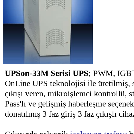
UPSon-33M Serisi UPS
; PWM, IGBT
OnLine UPS teknolojisi ile üretilmiş, 
çıkışı veren, mikroişlemci kontrollü, s
Pass'lı ve gelişmiş haberleşme seçenekl
donatılmış 3 faz giriş 3 faz çıkışlı cihaz