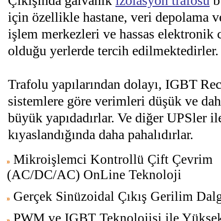
Çıkışında galvanik
izolasyon trafosu
b
için özellikle hastane, veri depolama v
işlem merkezleri ve hassas elektronik 
olduğu yerlerde tercih edilmektedirler.
Trafolu yapılarından dolayı, IGBT Rect
sistemlere göre verimleri düşük ve dah
büyük yapıdadırlar. Ve diğer UPSler il
kıyaslandığında daha pahalıdırlar.
Mikroişlemci Kontrollü Çift Çevrim
(AC/DC/AC) OnLine Teknoloji
Gerçek Sinüzoidal Çıkış Gerilim Dalg
PWM ve IGBT Teknolojisi ile Yükse