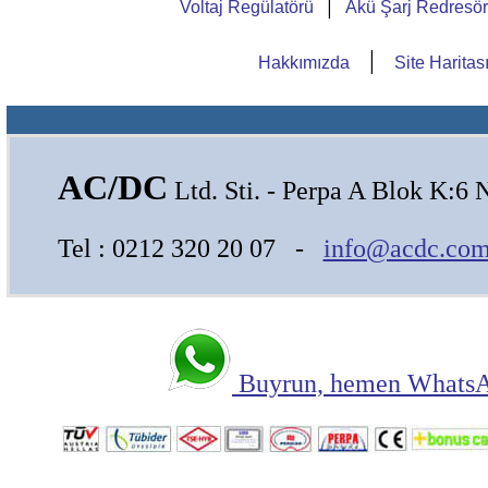
|
Voltaj Regülatörü
Akü Şarj Redresö
|
Hakkımızda
Site Haritas
AC/DC
Ltd. Sti. - Perpa A Blok K:6 
Tel : 0212 320 20 07 -
info@acdc.com
Buyrun, hemen WhatsAp