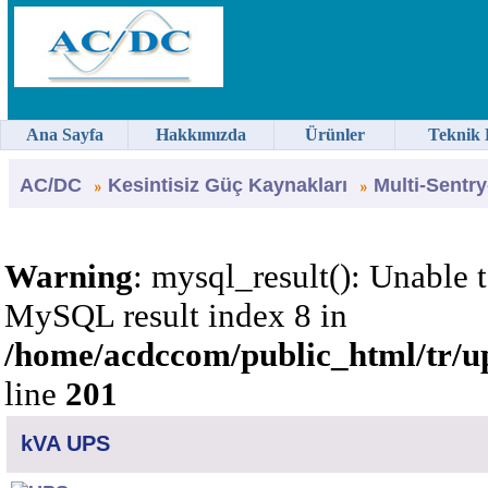
Ana Sayfa
Hakkımızda
Ürünler
Teknik 
AC/DC
Kesintisiz Güç Kaynakları
Multi-Sentr
Warning
: mysql_result(): Unable 
MySQL result index 8 in
/home/acdccom/public_html/tr/u
line
201
kVA UPS