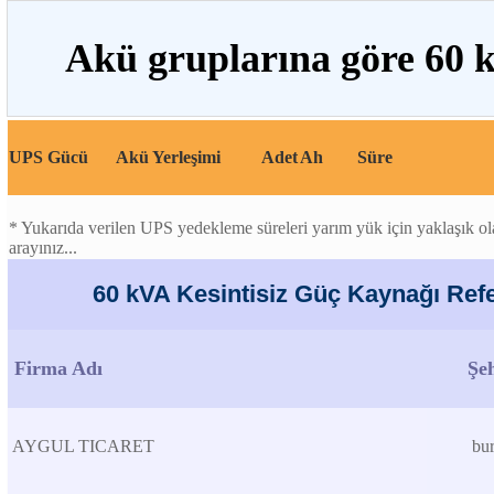
Akü gruplarına göre 60 
UPS Gücü
Akü Yerleşimi
Adet
Ah
Süre
* Yukarıda verilen UPS yedekleme süreleri yarım yük için yaklaşık olar
arayınız...
60 kVA Kesintisiz Güç Kaynağı Refe
Firma Adı
Şe
AYGUL TICARET
bur