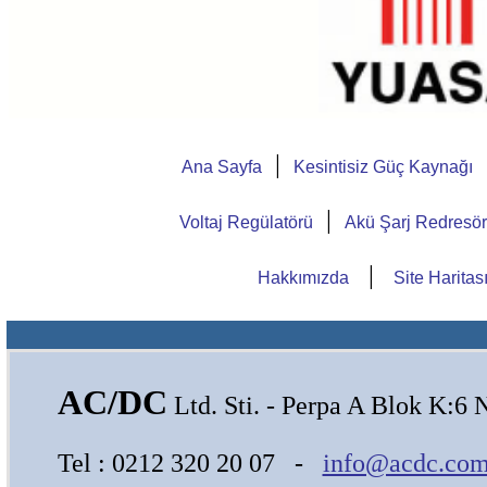
|
Ana Sayfa
Kesintisiz Güç Kaynağı
|
Voltaj Regülatörü
Akü Şarj Redresö
|
Hakkımızda
Site Haritas
AC/DC
Ltd. Sti. - Perpa A Blok K:6 
Tel : 0212 320 20 07 -
info@acdc.com